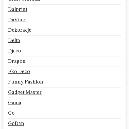
Dalprint
DaVinci
Dekoracje
Delta
Djeco
Dragon
Eko Deco
Funny Fashion
Gadget Master
Gama
Go
GoDan