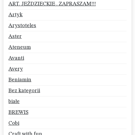
ART. JEŹDZIECKIE . ZAPRASZAM!!!
Artyk
Arystoteles
Aster
Ateneum
Avanti
Avery
Beniamin
Bez kategorii
białe
BREWIS
Cobi
Craft with fun