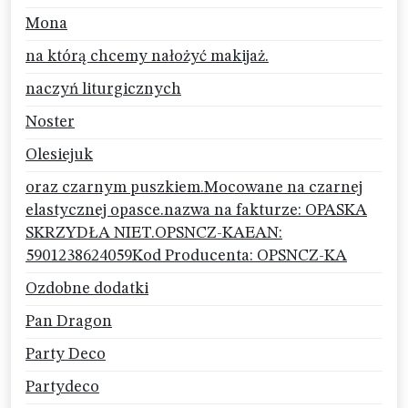
Mona
na którą chcemy nałożyć makijaż.
naczyń liturgicznych
Noster
Olesiejuk
oraz czarnym puszkiem.Mocowane na czarnej
elastycznej opasce.nazwa na fakturze: OPASKA
SKRZYDŁA NIET.OPSNCZ-KAEAN:
5901238624059Kod Producenta: OPSNCZ-KA
Ozdobne dodatki
Pan Dragon
Party Deco
Partydeco