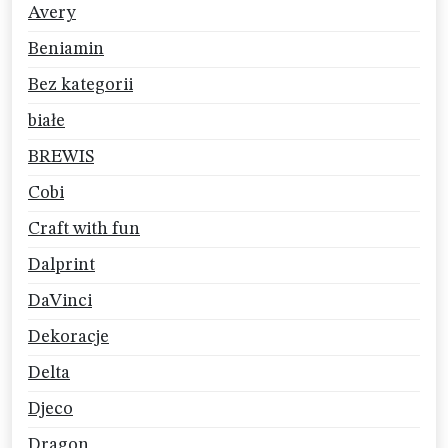
Avery
Beniamin
Bez kategorii
białe
BREWIS
Cobi
Craft with fun
Dalprint
DaVinci
Dekoracje
Delta
Djeco
Dragon