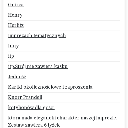
Guirca
Henry
Herlitz
imprezach tematycznych
Inny
itp
itp.Strój nie zawiera kasku
Jedność
Kartki okolicznościowe i zaproszenia
Knorr Prandell
kotylionów dla gości
która nada elegancki charakter naszej imprezie.
Zestaw zawiera 6 łyżek