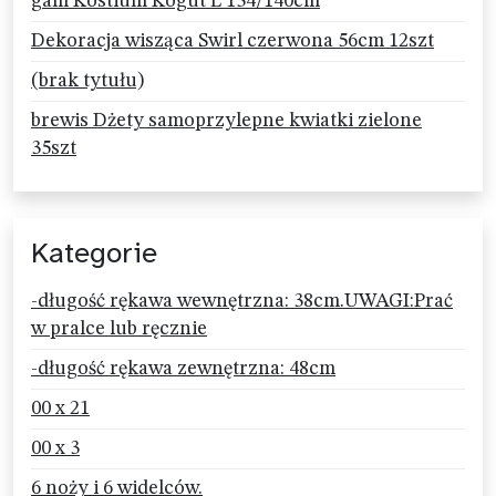
gam Kostium Kogut L 134/140cm
Dekoracja wisząca Swirl czerwona 56cm 12szt
(brak tytułu)
brewis Dżety samoprzylepne kwiatki zielone
35szt
Kategorie
-długość rękawa wewnętrzna: 38cm.UWAGI:Prać
w pralce lub ręcznie
-długość rękawa zewnętrzna: 48cm
00 x 21
00 x 3
6 noży i 6 widelców.