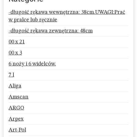
-długość rękawa wewnętrzna: 38cm.UWAGI:Prać
w pralce lub ręcznie
-długość rękawa zewnętrzna: 48cm
00 x 21
00 x 3
6 noży i 6 widelców.
7 l
Aliga
Amscan
ARGO
Arpex
Art-Pol