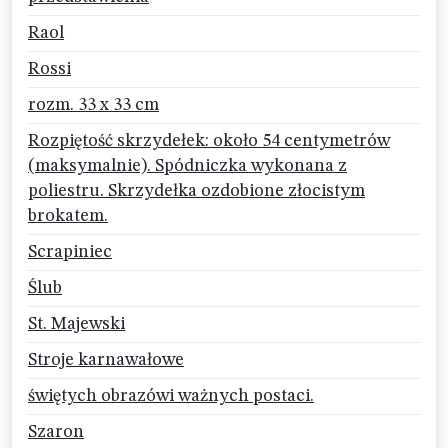
Raol
Rossi
rozm. 33 x 33 cm
Rozpiętość skrzydełek: około 54 centymetrów
(maksymalnie). Spódniczka wykonana z
poliestru. Skrzydełka ozdobione złocistym
brokatem.
Scrapiniec
Ślub
St. Majewski
Stroje karnawałowe
świętych obrazówi ważnych postaci.
Szaron