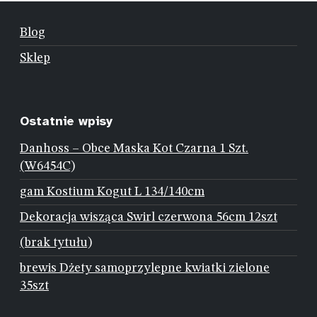
Blog
Sklep
Ostatnie wpisy
Danhoss – Obce Maska Kot Czarna 1 Szt.
(W6454C)
gam Kostium Kogut L 134/140cm
Dekoracja wisząca Swirl czerwona 56cm 12szt
(brak tytułu)
brewis Dżety samoprzylepne kwiatki zielone
35szt