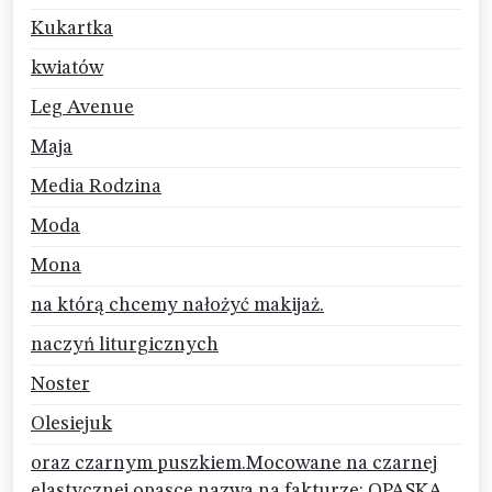
Kukartka
kwiatów
Leg Avenue
Maja
Media Rodzina
Moda
Mona
na którą chcemy nałożyć makijaż.
naczyń liturgicznych
Noster
Olesiejuk
oraz czarnym puszkiem.Mocowane na czarnej
elastycznej opasce.nazwa na fakturze: OPASKA