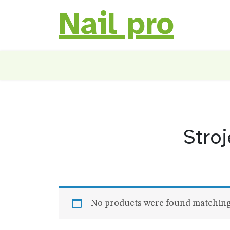
Nail pro
Skip
to
content
Stro
No products were found matching 