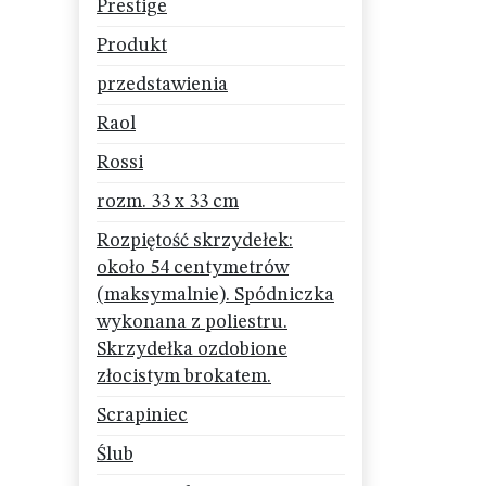
Prestige
Produkt
przedstawienia
Raol
Rossi
rozm. 33 x 33 cm
Rozpiętość skrzydełek:
około 54 centymetrów
(maksymalnie). Spódniczka
wykonana z poliestru.
Skrzydełka ozdobione
złocistym brokatem.
Scrapiniec
Ślub