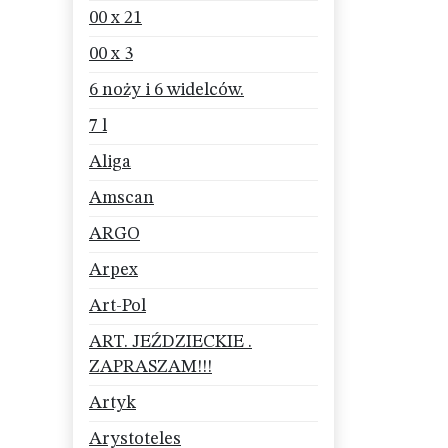
00 x 21
00 x 3
6 noży i 6 widelców.
7 l
Aliga
Amscan
ARGO
Arpex
Art-Pol
ART. JEŹDZIECKIE .
ZAPRASZAM!!!
Artyk
Arystoteles