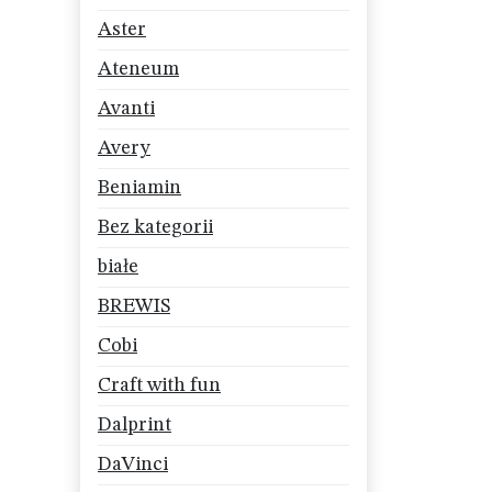
Aster
Ateneum
Avanti
Avery
Beniamin
Bez kategorii
białe
BREWIS
Cobi
Craft with fun
Dalprint
DaVinci