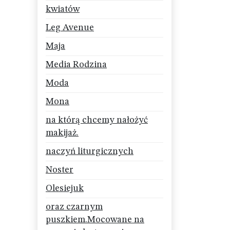
kwiatów
Leg Avenue
Maja
Media Rodzina
Moda
Mona
na którą chcemy nałożyć
makijaż.
naczyń liturgicznych
Noster
Olesiejuk
oraz czarnym
puszkiem.Mocowane na