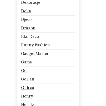
Dekoracje
Delta
Djeco
Dragon
Eko Deco
Funny Fashion
Gadget Master
Gama
Go
GoDan
Guirca
Henry
Herlitz