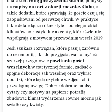
charakter:
religijne życzenia ślubne
, pomysły
na
napisy na tort z okazji rocznicy ślubu
, a
także dodatki, które sprawiają, że goście czują się
zaopiekowani od pierwszej chwili. W praktyce
takie detale łączą różne style – od eleganckich
klimatów po rustykalne akcenty, które świetnie
współgrają z motywem przewodnim wesela 2019.
Jeśli szukasz rozwiązań, które pasują zarówno
do ceremonii, jak i do przyjęcia, warto myśleć
szerzej: przygotować
powitania gości
weselnych
w estetycznej formie, zadbać o
spójne dekoracje sali weselnej oraz wybrać
dodatki, które będą czytelne w zdjęciach i
przyciągną uwagę. Dobrze dobrane napisy,
cytaty czy motywy na papierze potrafią
zbudować klimat wydarzenia równie mocno jak
światło czy kwiaty.