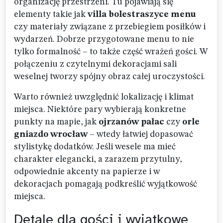
organizację przestrzeni. Tu pojawiają się
elementy takie jak
villa bolestraszyce menu
czy materiały związane z przebiegiem posiłków i
wydarzeń. Dobrze przygotowane menu to nie
tylko formalność – to także część wrażeń gości. W
połączeniu z czytelnymi dekoracjami sali
weselnej tworzy spójny obraz całej uroczystości.
Warto również uwzględnić lokalizację i klimat
miejsca. Niektóre pary wybierają konkretne
punkty na mapie, jak
ojrzanów pałac
czy
orle
gniazdo wrocław
– wtedy łatwiej dopasować
stylistykę dodatków. Jeśli wesele ma mieć
charakter elegancki, a zarazem przytulny,
odpowiednie akcenty na papierze i w
dekoracjach pomagają podkreślić wyjątkowość
miejsca.
Detale dla gości i wyjątkowe