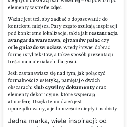
spójnych dekoracji sali weselnej – od powitań po
elementy w strefie zdjęć.
Ważne jest też, aby zadbać o dopasowanie do
kontekstu miejsca. Pary często szukają inspiracji
pod konkretne lokalizacje, takie jak
restauracja
avangarda warszawa
,
ojrzanów pałac
czy
orle gniazdo wrocław
. Wtedy łatwiej dobrać
formę i styl tekstów, a także sposób prezentacji
treści na materiałach dla gości.
Jeśli zastanawiasz się nad tym, jak połączyć
formalności z estetyką, pamiętaj o dwóch
obszarach:
slub cywilny dokumenty
oraz
elementy dekoracyjne, które wspierają
atmosferę. Dzięki temu dzień jest
uporządkowany, a jednocześnie ciepły i osobisty.
Jedna marka, wiele inspiracji: od