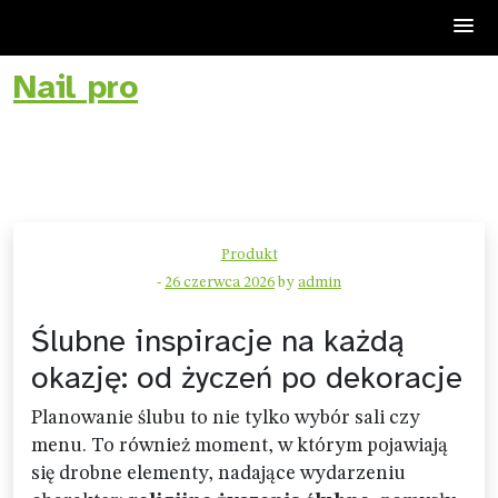
Nail pro
Skip
to
content
Produkt
-
26 czerwca 2026
by
admin
Ślubne inspiracje na każdą
okazję: od życzeń po dekoracje
Planowanie ślubu to nie tylko wybór sali czy
menu. To również moment, w którym pojawiają
się drobne elementy, nadające wydarzeniu