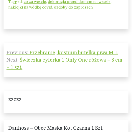
Tagged:
co za wesele
,
dekoracja przed domem na wesele
,
naklejki na wódkę covid
,
ozdoby do zaproszeń
Nawigacja
Previous:
Przebranie, kostium butelka piwa M-L
wpisu
Next:
Świeczka cyferka 1 Only One różowa – 8 cm
– 1 szt.
zzzzz
Danhoss – Obce Maska Kot Czarna 1 Szt.