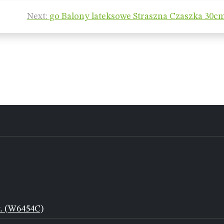
Next:
go Balony lateksowe Straszna Czaszka 30cm
t. (W6454C)