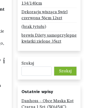
134/140cm
nt
Dekoracja wisząca Swirl
czerwona 56cm 12szt
(brak tytułu)
kie
brewis Dżety samoprzylepne
kwiatki zielone 35szt
go,
 i
Szukaj
Szukaj
m
Ostatnie wpisy
Danhoss – Obce Maska Kot
Czarna 1 Szt. (W6454C)