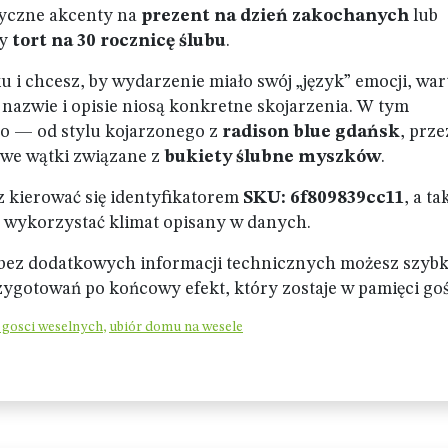
tyczne akcenty na
prezent na dzień zakochanych
lub
zy
tort na 30 rocznicę ślubu
.
u i chcesz, by wydarzenie miało swój „język” emocji, war
 nazwie i opisie niosą konkretne skojarzenia. W tym
o — od stylu kojarzonego z
radison blue gdańsk
, prze
owe wątki związane z
bukiety ślubne myszków
.
 kierować się identyfikatorem
SKU: 6f809839cc11
, a ta
z wykorzystać klimat opisany w danych.
t bez dodatkowych informacji technicznych możesz szyb
gotowań po końcowy efekt, który zostaje w pamięci goś
gosci weselnych
,
ubiór domu na wesele