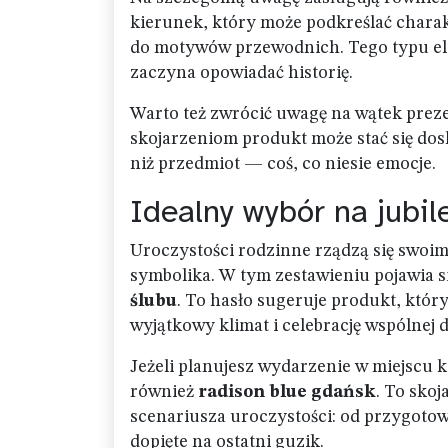
kierunek, który może podkreślać charakt
do motywów przewodnich. Tego typu ele
zaczyna opowiadać historię.
Warto też zwrócić uwagę na wątek pre
skojarzeniom produkt może stać się do
niż przedmiot — coś, co niesie emocje.
Idealny wybór na jubil
Uroczystości rodzinne rządzą się swoimi
symbolika. W tym zestawieniu pojawia 
ślubu
. To hasło sugeruje produkt, który
wyjątkowy klimat i celebrację wspólnej d
Jeżeli planujesz wydarzenie w miejscu k
również
radison blue gdańsk
. To sko
scenariusza uroczystości: od przygotow
dopięte na ostatni guzik.