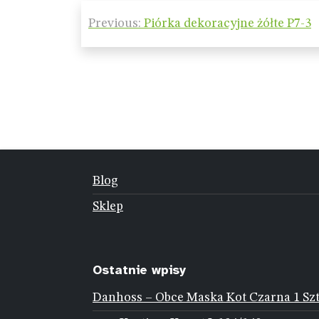
Nawigacja
Previous:
Piórka dekoracyjne żółte P7-3
wpisu
Blog
Sklep
Ostatnie wpisy
Danhoss – Obce Maska Kot Czarna 1 Sz