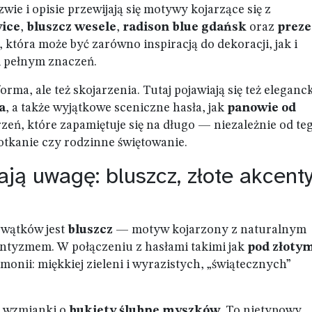
wie i opisie przewijają się motywy kojarzące się z
ice
,
bluszcz wesele
,
radison blue gdańsk
oraz
preze
, która może być zarówno inspiracją do dekoracji, jak i
 pełnym znaczeń.
orma, ale też skojarzenia. Tutaj pojawiają się też eleganc
a
, a także wyjątkowe sceniczne hasła, jak
panowie od
zeń, które zapamiętuje się na długo — niezależnie od te
otkanie czy rodzinne świętowanie.
ją uwagę: bluszcz, złote akcenty
 wątków jest
bluszcz
— motyw kojarzony z naturalnym
antyzmem. W połączeniu z hasłami takimi jak
pod złoty
onii: miękkiej zieleni i wyrazistych, „świątecznych”
ż wzmianki o
bukiety ślubne myszków
. To nietypowy