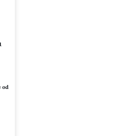
1
 od