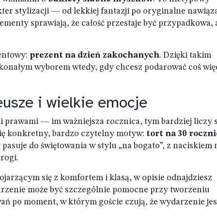
er stylizacji — od lekkiej fantazji po oryginalne nawiąz
menty sprawiają, że całość przestaje być przypadkowa, 
zentowy:
prezent na dzień zakochanych
. Dzięki takim
skonałym wyborem wtedy, gdy chcesz podarować coś wię
eusze i wielkie emocje
 prawami — im ważniejsza rocznica, tym bardziej liczy s
się konkretny, bardzo czytelny motyw:
tort na 30 roczni
 pasuje do świętowania w stylu „na bogato”, z naciskiem 
rogi.
ojarzącym się z komfortem i klasą, w opisie odnajdziesz
jarzenie może być szczególnie pomocne przy tworzeniu
ań po moment, w którym goście czują, że wydarzenie jes