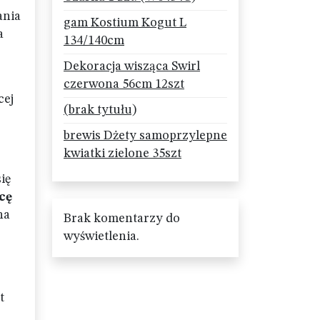
ania
gam Kostium Kogut L
a
134/140cm
Dekoracja wisząca Swirl
czerwona 56cm 12szt
cej
(brak tytułu)
brewis Dżety samoprzylepne
kwiatki zielone 35szt
ię
cę
na
Brak komentarzy do
wyświetlenia.
t