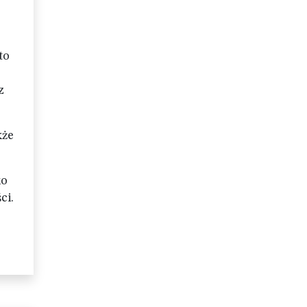
to
z
kże
ko
ci.