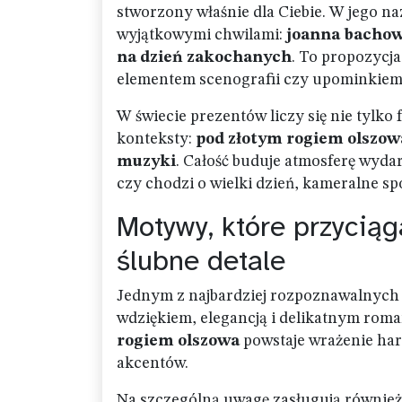
stworzony właśnie dla Ciebie. W jego naz
wyjątkowymi chwilami:
joanna bachow
na dzień zakochanych
. To propozycja
elementem scenografii czy upominkiem
W świecie prezentów liczy się nie tylko f
konteksty:
pod złotym rogiem olszow
muzyki
. Całość buduje atmosferę wydar
czy chodzi o wielki dzień, kameralne sp
Motywy, które przyciąga
ślubne detale
Jednym z najbardziej rozpoznawalnych
wdziękiem, elegancją i delikatnym rom
rogiem olszowa
powstaje wrażenie harm
akcentów.
Na szczególną uwagę zasługują równie