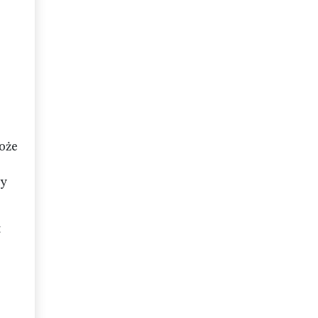
oże
ry
t