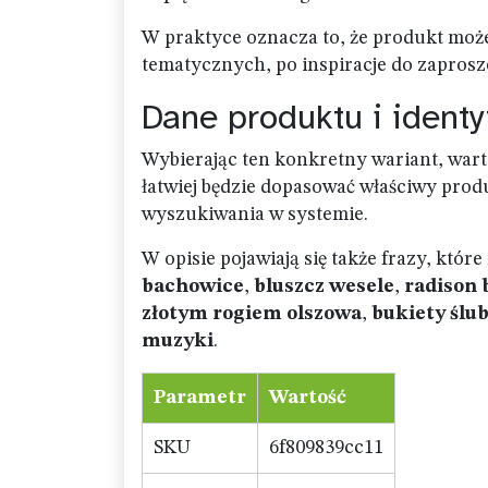
W praktyce oznacza to, że produkt moż
tematycznych, po inspiracje do zaprosz
Dane produktu i identy
Wybierając ten konkretny wariant, wart
łatwiej będzie dopasować właściwy pro
wyszukiwania w systemie.
W opisie pojawiają się także frazy, któ
bachowice
,
bluszcz wesele
,
radison 
złotym rogiem olszowa
,
bukiety śl
muzyki
.
Parametr
Wartość
SKU
6f809839cc11