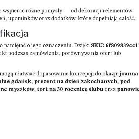
e wspierać różne pomysły — od dekoracji i elementów
eń, upominków oraz dodatków, które dopełniają całość.
fikacja
o pamiętać o jego oznaczeniu. Dzięki
SKU: 6f809839cc1
dukt podczas zamówienia, porównywania ofert lub
re mogą ułatwiać dopasowanie koncepcji do okazji:
joanna
blue gdańsk
,
prezent na dzień zakochanych
,
pod
ubne myszków
,
tort na 30 rocznicę ślubu
oraz
panowie