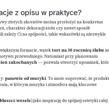
acje z opisu w praktyce?
wy złotych akcentów można przełożyć na konkretne
zeń, charakter dekoracji stołu czy nawet sposób
li zależy Ci na spójności, takie wskazówki są niezwykle
 większym formacie, wątek
tort na 30 rocznicę ślubu
m
motywu przewodniego. Natomiast przy planowaniu
zień zakochanych
— pozwala stworzyć upominek, któ
ny:
panowie od muzyki
. To może sugerować, że produk
zenia, w którym muzyka i atmosfera mają kluczowe
bluszcz wesele
) jako inspirację do spójnej estetyki całej