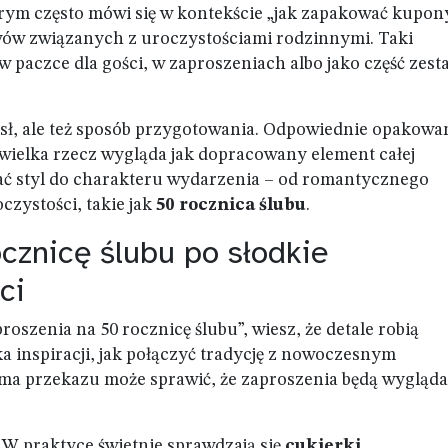
órym często mówi się w kontekście „jak zapakować kupon
ywów związanych z uroczystościami rodzinnymi. Taki
w paczce dla gości, w zaproszeniach albo jako część zes
ysł, ale też sposób przygotowania. Odpowiednie opakowa
ewielka rzecz wygląda jak dopracowany element całej
wać styl do charakteru wydarzenia – od romantycznego
czystości, takie jak
50 rocznica ślubu
.
cznicę ślubu po słodkie
ci
roszenia na 50 rocznicę ślubu”, wiesz, że detale robią
ka inspiracji, jak połączyć tradycję z nowoczesnym
a przekazu może sprawić, że zaproszenia będą wygląda
 W praktyce świetnie sprawdzają się
cukierki