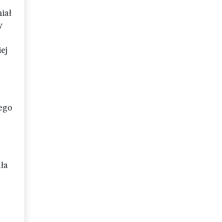
iał
y
ej
ego
ała