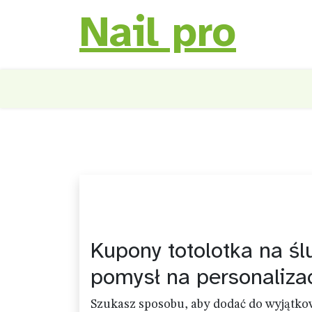
Nail pro
Skip
to
content
Kupony totolotka na śl
pomysł na personaliza
Szukasz sposobu, aby dodać do wyjątkow