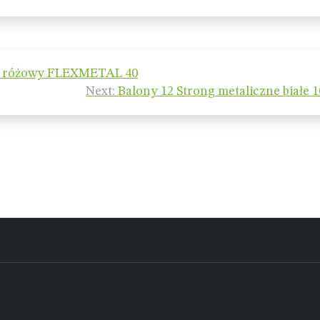
a 5 różowy FLEXMETAL 40
Next:
Balony 12 Strong metaliczne białe 1