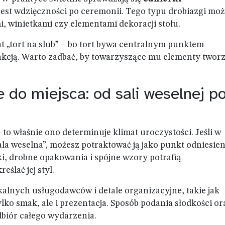
gest wdzięczności po ceremonii. Tego typu drobiazgi mo
i, winietkami czy elementami dekoracji stołu.
 „tort na slub” – bo tort bywa centralnym punktem
rakcją. Warto zadbać, by towarzyszące mu elementy twor
 do miejsca: od sali weselnej p
o właśnie ono determinuje klimat uroczystości. Jeśli w
la weselna”, możesz potraktować ją jako punkt odniesien
ki, drobne opakowania i spójne wzory potrafią
ślać jej styl.
okalnych usługodawców i detale organizacyjne, takie jak
tylko smak, ale i prezentacja. Sposób podania słodkości or
iór całego wydarzenia.