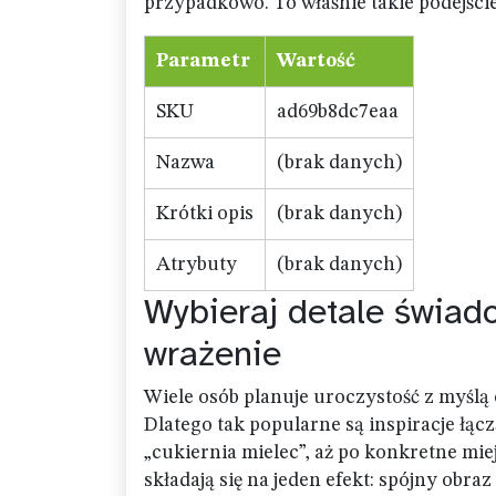
przypadkowo. To właśnie takie podejści
Parametr
Wartość
SKU
ad69b8dc7eaa
Nazwa
(brak danych)
Krótki opis
(brak danych)
Atrybuty
(brak danych)
Wybieraj detale świado
wrażenie
Wiele osób planuje uroczystość z myślą 
Dlatego tak popularne są inspiracje łącz
„cukiernia mielec”, aż po konkretne mie
składają się na jeden efekt: spójny obraz