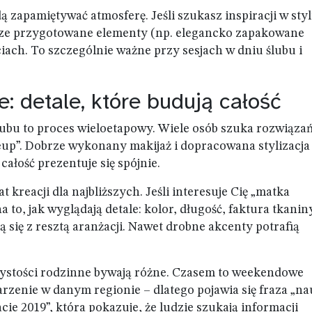
ą zapamiętywać atmosferę. Jeśli szukasz inspiracji w sty
obrze przygotowane elementy (np. elegancko zapakowane
ciach. To szczególnie ważne przy sesjach w dniu ślubu i
: detale, które budują całość
ślubu to proces wieloetapowy. Wiele osób szuka rozwiąza
up”. Dobrze wykonany makijaż i dopracowana stylizacja
 całość prezentuje się spójnie.
 kreacji dla najbliższych. Jeśli interesuje Cię „matka
 to, jak wyglądają detale: kolor, długość, faktura tkanin
ą się z resztą aranżacji. Nawet drobne akcenty potrafią
zystości rodzinne bywają różne. Czasem to weekendowe
zenie w danym regionie – dlatego pojawia się fraza „na
 2019”, która pokazuje, że ludzie szukają informacji