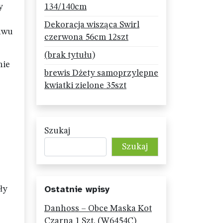
y
134/140cm
Dekoracja wisząca Swirl
tawu
czerwona 56cm 12szt
(brak tytułu)
nie
brewis Dżety samoprzylepne
kwiatki zielone 35szt
Szukaj
Szukaj
Ostatnie wpisy
ły
Danhoss – Obce Maska Kot
Czarna 1 Szt. (W6454C)