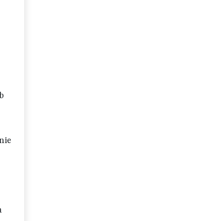
ób
nie
a