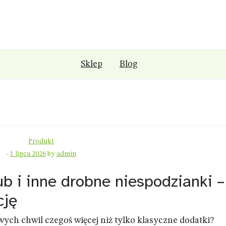
Sklep
Blog
Produkt
-
1 lipca 2026
by
admin
ub i inne drobne niespodzianki –
cję
ych chwil czegoś więcej niż tylko klasyczne dodatki?