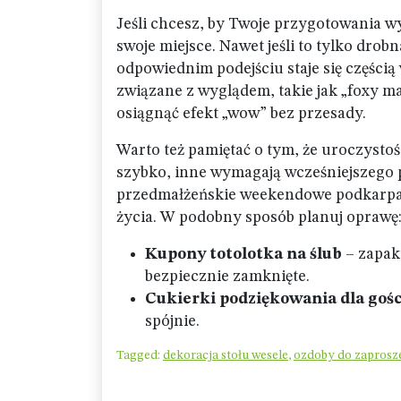
Jeśli chcesz, by Twoje przygotowania wy
swoje miejsce. Nawet jeśli to tylko drob
odpowiednim podejściu staje się częścią 
związane z wyglądem, takie jak „foxy ma
osiągnąć efekt „wow” bez przesady.
Warto też pamiętać o tym, że uroczysto
szybko, inne wymagają wcześniejszego p
przedmałżeńskie weekendowe podkarpac
życia. W podobny sposób planuj oprawę:
Kupony totolotka na ślub
– zapaku
bezpiecznie zamknięte.
Cukierki podziękowania dla gośc
spójnie.
Tagged:
dekoracja stołu wesele
,
ozdoby do zaprosz