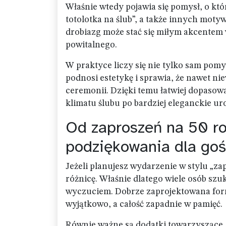
Właśnie wtedy pojawia się pomysł, o kt
totolotka na ślub”, a także innych mot
drobiazg może stać się miłym akcentem 
powitalnego.
W praktyce liczy się nie tylko sam pom
podnosi estetykę i sprawia, że nawet ni
ceremonii. Dzięki temu łatwiej dopaso
klimatu ślubu po bardziej eleganckie uro
Od zaproszeń na 50 ro
podziękowania dla goś
Jeżeli planujesz wydarzenie w stylu „zap
różnicę. Właśnie dlatego wiele osób szu
wyczuciem. Dobrze zaprojektowana form
wyjątkowo, a całość zapadnie w pamięć.
Równie ważne są dodatki towarzyszące.