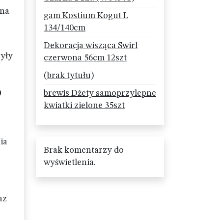
żna
gam Kostium Kogut L
134/140cm
Dekoracja wisząca Swirl
zyły
czerwona 56cm 12szt
(brak tytułu)
o
brewis Dżety samoprzylepne
kwiatki zielone 35szt
ia
Brak komentarzy do
wyświetlenia.
az