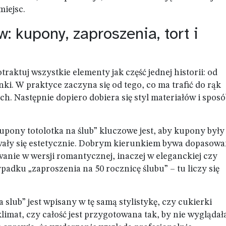
iejsc.
: kupony, zaproszenia, tort i
traktuj wszystkie elementy jak część jednej historii: od
ki. W praktyce zaczyna się od tego, co ma trafić do rąk
ach. Następnie dopiero dobiera się styl materiałów i spos
ony totolotka na ślub” kluczowe jest, aby kupony były
wały się estetycznie. Dobrym kierunkiem bywa dopasowa
anie w wersji romantycznej, inaczej w eleganckiej czy
padku „zaproszenia na 50 rocznicę ślubu” – tu liczy się
a slub” jest wpisany w tę samą stylistykę, czy cukierki
imat, czy całość jest przygotowana tak, by nie wyglądał