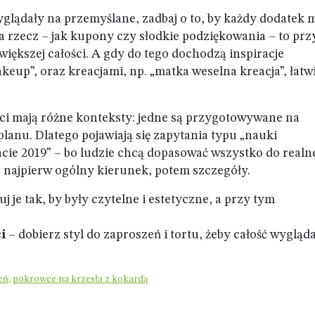
glądały na przemyślane, zadbaj o to, by każdy dodatek m
na rzecz – jak kupony czy słodkie podziękowania – to prz
większej całości. A gdy do tego dochodzą inspiracje
keup”, oraz kreacjami, np. „matka weselna kreacja”, łatwi
ści mają różne konteksty: jedne są przygotowywane na
lanu. Dlatego pojawiają się zapytania typu „nauki
ie 2019” – bo ludzie chcą dopasować wszystko do realn
 najpierw ogólny kierunek, potem szczegóły.
j je tak, by były czytelne i estetyczne, a przy tym
i
– dobierz styl do zaproszeń i tortu, żeby całość wygląd
eń
,
pokrowce na krzesła z kokardą