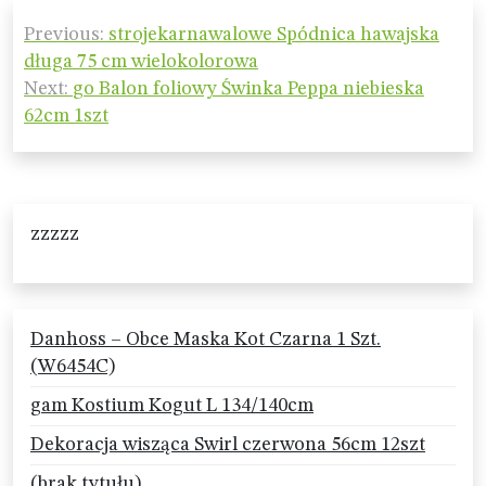
Nawigacja
Previous:
strojekarnawalowe Spódnica hawajska
wpisu
długa 75 cm wielokolorowa
Next:
go Balon foliowy Świnka Peppa niebieska
62cm 1szt
zzzzz
Danhoss – Obce Maska Kot Czarna 1 Szt.
(W6454C)
gam Kostium Kogut L 134/140cm
Dekoracja wisząca Swirl czerwona 56cm 12szt
(brak tytułu)