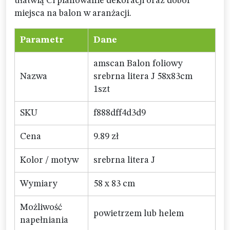
ułatwią Ci planowanie dekoracji oraz dobór
miejsca na balon w aranżacji.
Parametr
Dane
amscan Balon foliowy
Nazwa
srebrna litera J 58x83cm
1szt
SKU
f888dff4d3d9
Cena
9.89 zł
Kolor / motyw
srebrna litera J
Wymiary
58 x 83 cm
Możliwość
powietrzem lub helem
napełniania