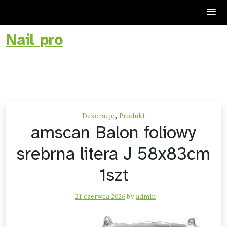
Nail pro
Skip
to
content
,
Dekoracje
Produkt
amscan Balon foliowy
srebrna litera J 58x83cm
1szt
-
21 czerwca 2026
by
admin