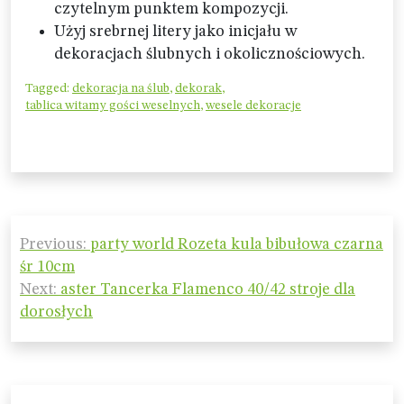
czytelnym punktem kompozycji.
Użyj srebrnej litery jako inicjału w
dekoracjach ślubnych i okolicznościowych.
Tagged:
dekoracja na ślub
,
dekorak
,
tablica witamy gości weselnych
,
wesele dekoracje
Nawigacja
Previous:
party world Rozeta kula bibułowa czarna
wpisu
śr 10cm
Next:
aster Tancerka Flamenco 40/42 stroje dla
dorosłych