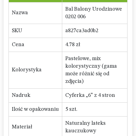
Bal Balony Urodzinowe
Nazwa
0202 006
SKU
a827ca3ad0b2
Cena
4.78 zł
Pastelowe, mix
kolorystyczny (gama
Kolorystyka
może różnić się od
zdjęcia)
Nadruk
Cyferka „6” z 4 stron
Ilość w opakowaniu
5 szt.
Naturalny lateks
Materiał
kauczukowy