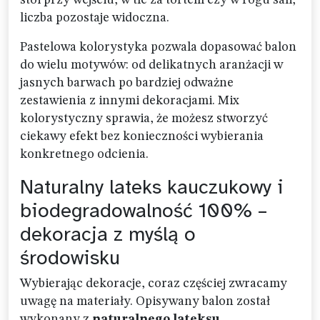
stoi przy wejściu, w tle za tortem czy w rogu sali,
liczba pozostaje widoczna.
Pastelowa kolorystyka pozwala dopasować balon
do wielu motywów: od delikatnych aranżacji w
jasnych barwach po bardziej odważne
zestawienia z innymi dekoracjami. Mix
kolorystyczny sprawia, że możesz stworzyć
ciekawy efekt bez konieczności wybierania
konkretnego odcienia.
Naturalny lateks kauczukowy i
biodegradowalność 100% –
dekoracja z myślą o
środowisku
Wybierając dekoracje, coraz częściej zwracamy
uwagę na materiały. Opisywany balon został
wykonany z
naturalnego lateksu