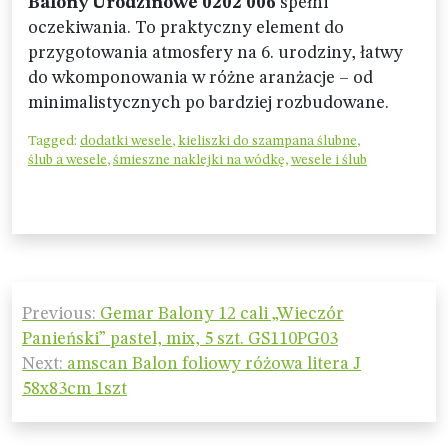
Balony Urodzinowe 0202 006
spełni
oczekiwania. To praktyczny element do
przygotowania atmosfery na 6. urodziny, łatwy
do wkomponowania w różne aranżacje – od
minimalistycznych po bardziej rozbudowane.
Tagged:
dodatki wesele
,
kieliszki do szampana ślubne
,
ślub a wesele
,
śmieszne naklejki na wódkę
,
wesele i ślub
Nawigacja
Previous:
Gemar Balony 12 cali „Wieczór
wpisu
Panieński” pastel, mix, 5 szt. GS110PG03
Next:
amscan Balon foliowy różowa litera J
58x83cm 1szt