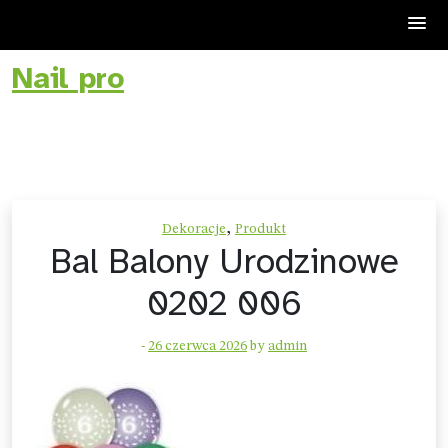
Nail pro
Skip
to
content
,
Dekoracje
Produkt
Bal Balony Urodzinowe
0202 006
-
26 czerwca 2026
by
admin