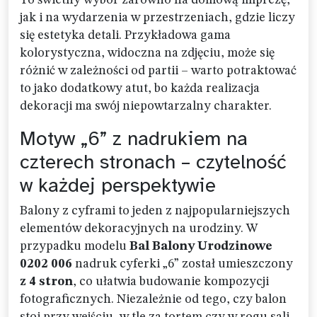
To świetny wybór zarówno na domową imprezę,
jak i na wydarzenia w przestrzeniach, gdzie liczy
się estetyka detali. Przykładowa gama
kolorystyczna, widoczna na zdjęciu, może się
różnić w zależności od partii – warto potraktować
to jako dodatkowy atut, bo każda realizacja
dekoracji ma swój niepowtarzalny charakter.
Motyw „6” z nadrukiem na
czterech stronach – czytelność
w każdej perspektywie
Balony z cyframi to jeden z najpopularniejszych
elementów dekoracyjnych na urodziny. W
przypadku modelu
Bal Balony Urodzinowe
0202 006
nadruk cyferki „6” został umieszczony
z 4 stron
, co ułatwia budowanie kompozycji
fotograficznych. Niezależnie od tego, czy balon