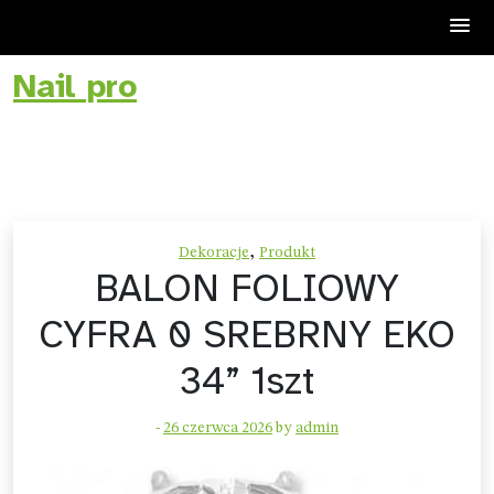
Nail pro
Skip
to
content
,
Dekoracje
Produkt
BALON FOLIOWY
CYFRA 0 SREBRNY EKO
34” 1szt
-
26 czerwca 2026
by
admin