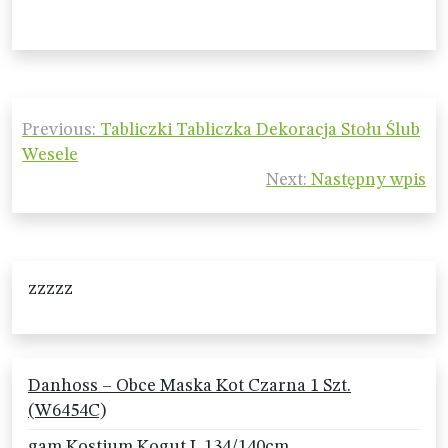
Nawigacja
Previous:
Tabliczki Tabliczka Dekoracja Stołu Ślub
wpisu
Wesele
Next:
Następny wpis
zzzzz
Danhoss – Obce Maska Kot Czarna 1 Szt.
(W6454C)
gam Kostium Kogut L 134/140cm