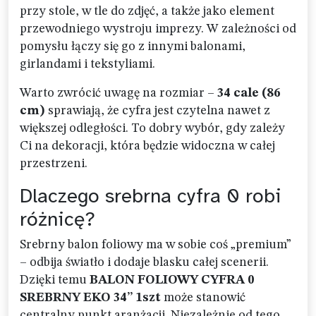
przy stole, w tle do zdjęć, a także jako element
przewodniego wystroju imprezy. W zależności od
pomysłu łączy się go z innymi balonami,
girlandami i tekstyliami.
Warto zwrócić uwagę na rozmiar –
34 cale (86
cm)
sprawiają, że cyfra jest czytelna nawet z
większej odległości. To dobry wybór, gdy zależy
Ci na dekoracji, która będzie widoczna w całej
przestrzeni.
Dlaczego srebrna cyfra 0 robi
różnicę?
Srebrny balon foliowy ma w sobie coś „premium”
– odbija światło i dodaje blasku całej scenerii.
Dzięki temu
BALON FOLIOWY CYFRA 0
SREBRNY EKO 34” 1szt
może stanowić
centralny punkt aranżacji. Niezależnie od tego,