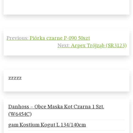
Nawigacja
Previous:
Piórka czarne P-090 50szt
wpisu
Next:
Arpex Trójząb (SR3123)
zzzzz
Danhoss – Obce Maska Kot Czarna 1 Szt.
(W6454C)
gam Kostium Kogut L 134/140cm