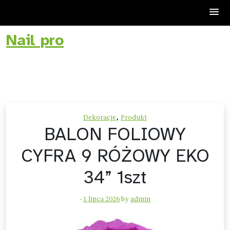
Nail pro
Skip
to
content
,
Dekoracje
Produkt
BALON FOLIOWY
CYFRA 9 RÓŻOWY EKO
34” 1szt
-
1 lipca 2026
by
admin