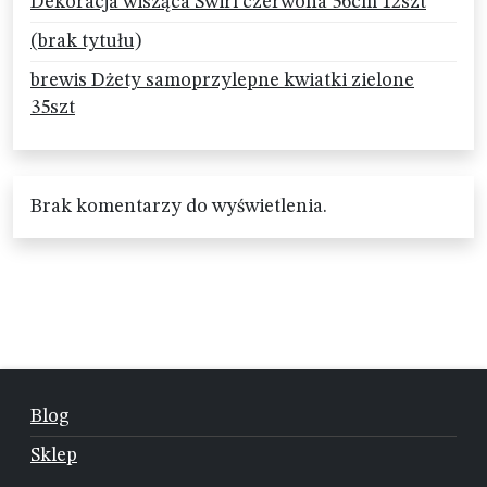
Dekoracja wisząca Swirl czerwona 56cm 12szt
(brak tytułu)
brewis Dżety samoprzylepne kwiatki zielone
35szt
Brak komentarzy do wyświetlenia.
Blog
Sklep