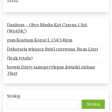
zzzzz
Danhoss – Obce Maska Kot Czarna 1 Szt.
(W6454C)
gam Kostium Kogut L 134/140cm
Dekoracja wisząca Swirl czerwona 56cm 12szt
(brak tytułu)
brewis Dżety samoprzylepne kwiatki zielone
35szt
Szukaj
Szukaj