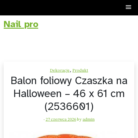
Nail pro
Skip
to
content
,
Dekoracje
Produkt
Balon foliowy Czaszka na
Halloween – 46 x 61 cm
(2536601)
-
27 czerwca 2026
by
admin