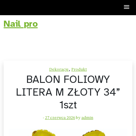
Nail pro
Skip
to
content
,
Dekoracje
Produkt
BALON FOLIOWY
LITERA M ZŁOTY 34”
1szt
-
27 czerwca 2026
by
admin