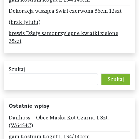
gam Kostium Kogut L 134/140cm
Dekoracja wisząca Swirl czerwona 56cm 12szt
(brak tytułu)
brewis Dżety samoprzylepne kwiatki zielone
35szt
Szukaj
Szukaj
Ostatnie wpisy
Danhoss – Obce Maska Kot Czarna 1 Szt.
(W6454C)
gam Kostium Kogut L 134/140cm