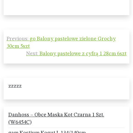
Nawigacja
Previous:
go Balony pastelowe zielone Grochy
wpisu
30cm 5szt
Next:
Balony pastelowe z cyfrą 1 28cm 6szt
zzzzz
Danhoss – Obce Maska Kot Czarna 1 Szt.
(W6454C)