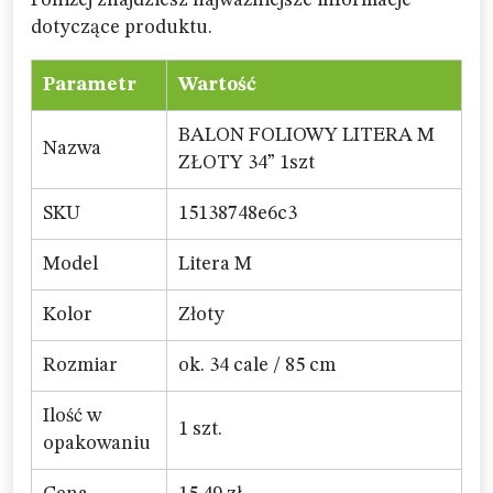
Poniżej znajdziesz najważniejsze informacje
dotyczące produktu.
Parametr
Wartość
BALON FOLIOWY LITERA M
Nazwa
ZŁOTY 34” 1szt
SKU
15138748e6c3
Model
Litera M
Kolor
Złoty
Rozmiar
ok. 34 cale / 85 cm
Ilość w
1 szt.
opakowaniu