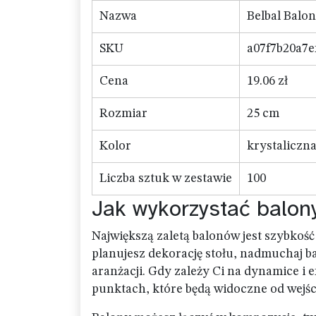
Nazwa
Belbal Balon
SKU
a07f7b20a7e
Cena
19.06 zł
Rozmiar
25 cm
Kolor
krystaliczn
Liczba sztuk w zestawie
100
Jak wykorzystać balon
Największą zaletą balonów jest szybkość
planujesz dekorację stołu, nadmuchaj 
aranżacji. Gdy zależy Ci na dynamice i 
punktach, które będą widoczne od wejśc