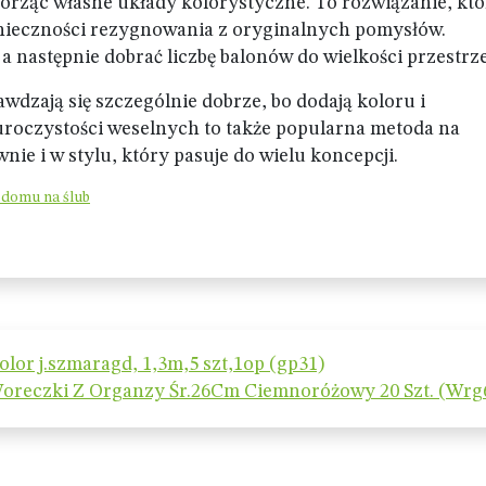
orząc własne układy kolorystyczne. To rozwiązanie, któ
nieczności rezygnowania z oryginalnych pomysłów.
 następnie dobrać liczbę balonów do wielkości przestrze
dzają się szczególnie dobrze, bo dodają koloru i
uroczystości weselnych to także popularna metoda na
ie i w stylu, który pasuje do wielu koncepcji.
 domu na ślub
lor j.szmaragd, 1,3m,5 szt,1op (gp31)
oreczki Z Organzy Śr.26Cm Ciemnoróżowy 20 Szt. (Wrg