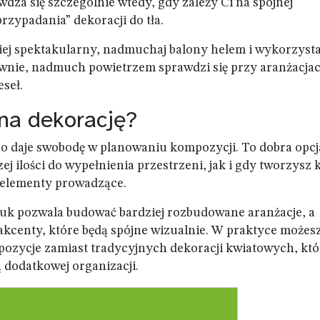
dza się szczególnie wtedy, gdy zależy Ci na spójnej
rzypadania” dekoracji do tła.
ziej spektakularny, nadmuchaj balony helem i wykorzystaj
ywnie, nadmuch powietrzem sprawdzi się przy aranżacja
seł.
 na dekorację?
co daje swobodę w planowaniu kompozycji. To dobra opcj
j ilości do wypełnienia przestrzeni, jak i gdy tworzysz k
czy elementy prowadzące.
tuk pozwala budować bardziej rozbudowane aranżacje, a
kcenty, które będą spójne wizualnie. W praktyce możes
pozycje zamiast tradycyjnych dekoracji kwiatowych, któ
 dodatkowej organizacji.