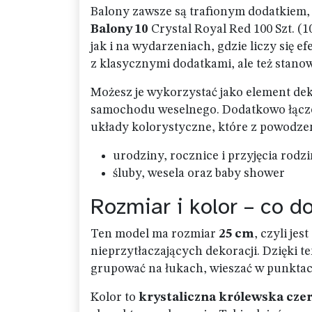
Balony zawsze są trafionym dodatkiem, 
Balony 10
Crystal Royal Red 100 Szt. (
jak i na wydarzeniach, gdzie liczy się 
z klasycznymi dodatkami, ale też stanow
Możesz je wykorzystać jako element deko
samochodu weselnego. Dodatkowo łącze
układy kolorystyczne, które z powodze
urodziny, rocznice i przyjęcia rodz
śluby, wesela oraz baby shower
Rozmiar i kolor – co d
Ten model ma rozmiar
25 cm
, czyli je
nieprzytłaczających dekoracji. Dzięki t
grupować na łukach, wieszać w punktach
Kolor to
krystaliczna królewska cze