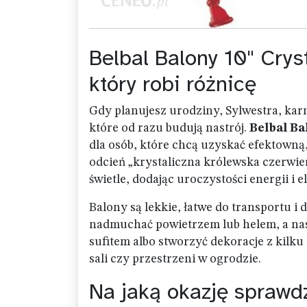
Belbal Balony 10" Crys
który robi różnicę
Gdy planujesz urodziny, Sylwestra, karn
które od razu budują nastrój.
Belbal Ba
dla osób, które chcą uzyskać efektown
odcień „krystaliczna królewska czerwi
świetle, dodając uroczystości energii i e
Balony są lekkie, łatwe do transportu i
nadmuchać powietrzem lub helem, a nas
sufitem albo stworzyć dekoracje z kilku
sali czy przestrzeni w ogrodzie.
Na jaką okazję sprawdz