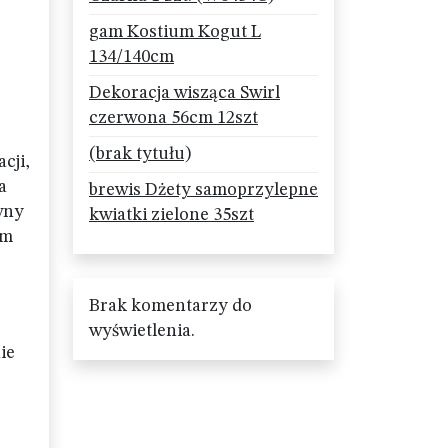
gam Kostium Kogut L
134/140cm
Dekoracja wisząca Swirl
czerwona 56cm 12szt
(brak tytułu)
cji,
a
brewis Dżety samoprzylepne
wny
kwiatki zielone 35szt
ym
Brak komentarzy do
wyświetlenia.
ie