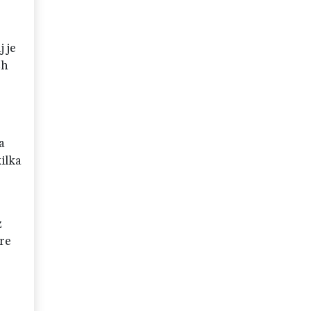
 je
ch
a
ilka
z
re