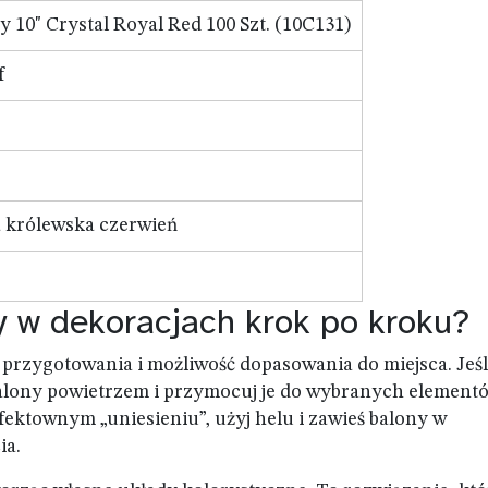
y 10" Crystal Royal Red 100 Szt. (10C131)
f
a królewska czerwień
y w dekoracjach krok po kroku?
 przygotowania i możliwość dopasowania do miejsca. Jeśl
balony powietrzem i przymocuj je do wybranych element
efektownym „uniesieniu”, użyj helu i zawieś balony w
ia.