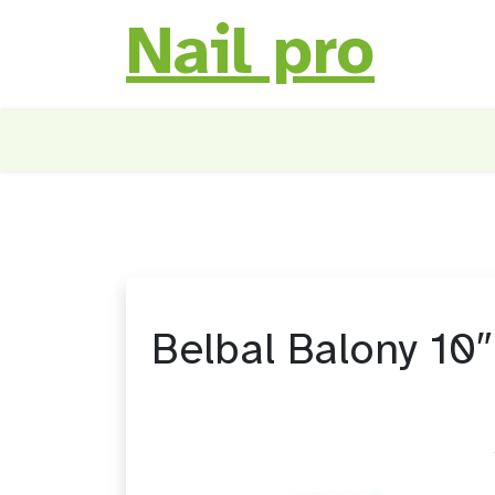
Nail pro
Skip
to
content
Belbal Balony 10″