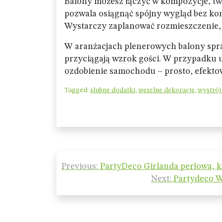
Balony możesz łączyć w kompozycje, tw
pozwala osiągnąć spójny wygląd bez ko
Wystarczy zaplanować rozmieszczenie, a
W aranżacjach plenerowych balony spraw
przyciągają wzrok gości. W przypadku 
ozdobienie samochodu – prosto, efektown
Tagged:
slubne dodatki
,
weselne dekoracje
,
wystrój
Nawigacja
Previous:
PartyDeco Girlanda perłowa, ko
wpisu
Next:
Partydeco W