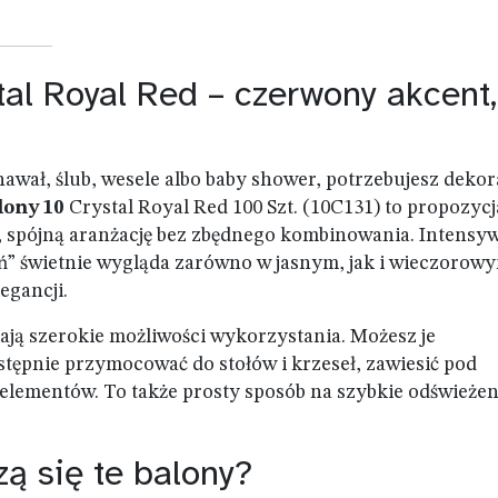
tal Royal Red – czerwony akcent,
awał, ślub, wesele albo baby shower, potrzebujesz dekora
lony 10
Crystal Royal Red 100 Szt. (10C131) to propozycj
ą, spójną aranżację bez zbędnego kombinowania. Intensy
eń” świetnie wygląda zarówno w jasnym, jak i wieczorow
legancji.
 dają szerokie możliwości wykorzystania. Możesz je
tępnie przymocować do stołów i krzeseł, zawiesić pod
 elementów. To także prosty sposób na szybkie odświeżen
ą się te balony?