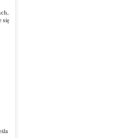
ach,
 się
eśla