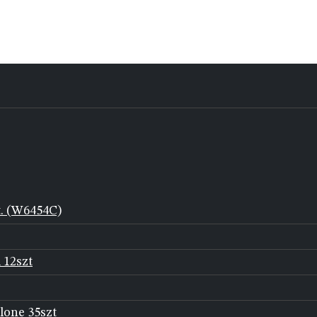
t. (W6454C)
 12szt
lone 35szt