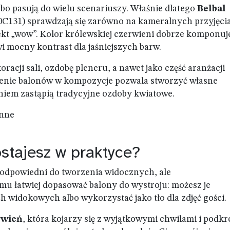
bo pasują do wielu scenariuszy. Właśnie dlatego
Belbal
10C131) sprawdzają się zarówno na kameralnych przyjęci
efekt „wow”. Kolor królewskiej czerwieni dobrze komponuje
i mocny kontrast dla jaśniejszych barw.
racji sali, ozdobę pleneru, a nawet jako część aranżacji
nie balonów w kompozycje pozwala stworzyć własne
niem zastąpią tradycyjne ozdoby kwiatowe.
inne
ostajesz w praktyce?
st odpowiedni do tworzenia widocznych, ale
emu łatwiej dopasować balony do wystroju: możesz je
 widokowych albo wykorzystać jako tło dla zdjęć gości.
rwień
, która kojarzy się z wyjątkowymi chwilami i podkr