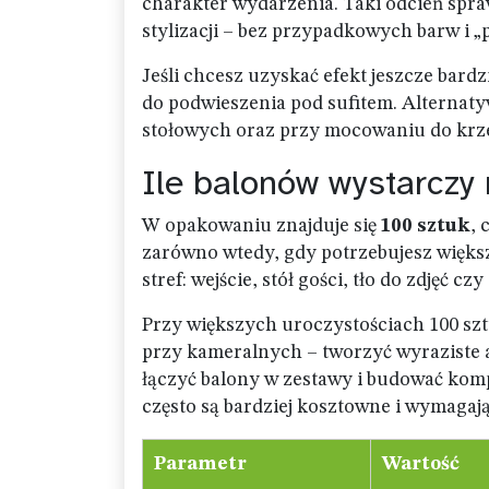
charakter wydarzenia. Taki odcień spraw
stylizacji – bez przypadkowych barw i „p
Jeśli chcesz uzyskać efekt jeszcze bard
do podwieszenia pod sufitem. Alternat
stołowych oraz przy mocowaniu do krze
Ile balonów wystarczy
W opakowaniu znajduje się
100 sztuk
, 
zarówno wtedy, gdy potrzebujesz większe
stref: wejście, stół gości, tło do zdjęć 
Przy większych uroczystościach 100 sz
przy kameralnych – tworzyć wyraziste a
łączyć balony w zestawy i budować kom
często są bardziej kosztowne i wymagają
Parametr
Wartość