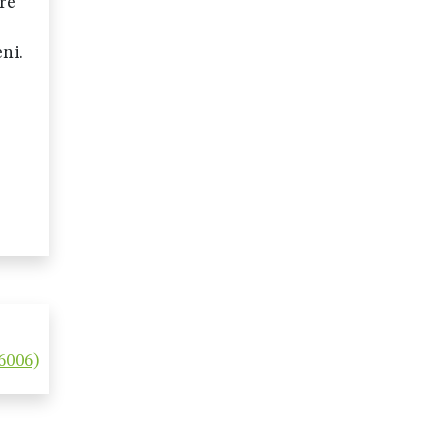
re
ni.
6006)