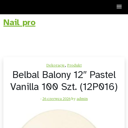
Nail pro
Skip
to
content
,
Dekoracje
Produkt
Belbal Balony 12″ Pastel
Vanilla 100 Szt. (12P016)
-
26 czerwca 2026
by
admin