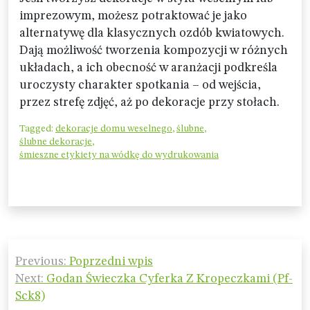
imprezowym, możesz potraktować je jako
alternatywę dla klasycznych ozdób kwiatowych.
Dają możliwość tworzenia kompozycji w różnych
układach, a ich obecność w aranżacji podkreśla
uroczysty charakter spotkania – od wejścia,
przez strefę zdjęć, aż po dekoracje przy stołach.
Tagged:
dekoracje domu weselnego
,
ślubne
,
ślubne dekoracje
,
śmieszne etykiety na wódkę do wydrukowania
Nawigacja
Previous:
Poprzedni wpis
wpisu
Next:
Godan Świeczka Cyferka Z Kropeczkami (Pf-
Sck8)