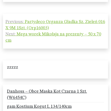
Nawigacja
Previous:
Partydeco Organza Gładka Sz. Zieleń 016
wpisu
X 9M 1Szt. (Orp16003)
Next:
Mega worek Mikołaja na prezenty – 50 x 70
cm
zzzzz
Danhoss – Obce Maska Kot Czarna 1 Szt.
(W6454C)
gam Kostium Kogut L 134/140cm