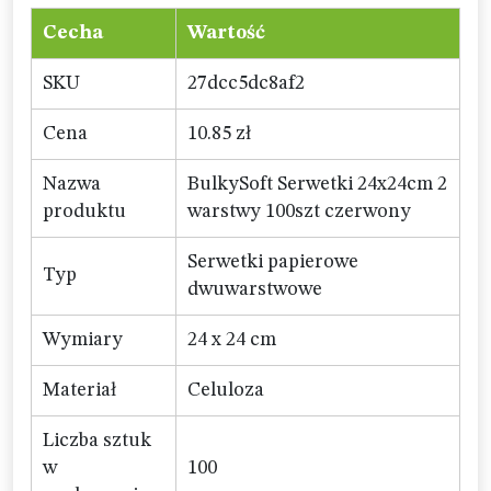
Cecha
Wartość
SKU
27dcc5dc8af2
Cena
10.85 zł
Nazwa
BulkySoft Serwetki 24x24cm 2
produktu
warstwy 100szt czerwony
Serwetki papierowe
Typ
dwuwarstwowe
Wymiary
24 x 24 cm
Materiał
Celuloza
Liczba sztuk
w
100