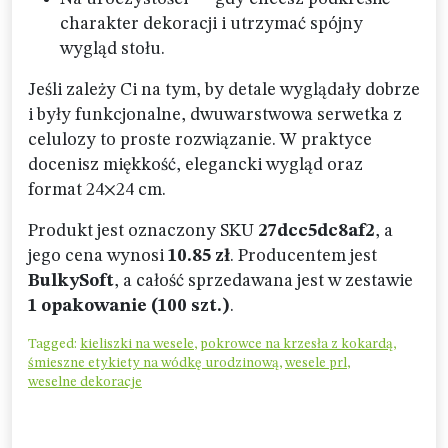
charakter dekoracji i utrzymać spójny
wygląd stołu.
Jeśli zależy Ci na tym, by detale wyglądały dobrze
i były funkcjonalne, dwuwarstwowa serwetka z
celulozy to proste rozwiązanie. W praktyce
docenisz miękkość, elegancki wygląd oraz
format 24×24 cm.
Produkt jest oznaczony SKU
27dcc5dc8af2
, a
jego cena wynosi
10.85 zł
. Producentem jest
BulkySoft
, a całość sprzedawana jest w zestawie
1 opakowanie (100 szt.)
.
Tagged:
kieliszki na wesele
,
pokrowce na krzesła z kokardą
,
śmieszne etykiety na wódkę urodzinową
,
wesele prl
,
weselne dekoracje