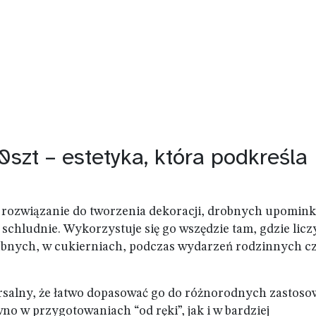
szt – estetyka, która podkreśla
e rozwiązanie do tworzenia dekoracji, drobnych upomink
schludnie. Wykorzystuje się go wszędzie tam, gdzie liczy
lubnych, w cukierniach, podczas wydarzeń rodzinnych c
ersalny, że łatwo dopasować go do różnorodnych zastoso
o w przygotowaniach “od ręki”, jak i w bardziej