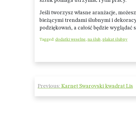
sztuk pomaga utrzymać rytm pracy.
Jeśli tworzysz własne aranżacje, możes
bieżącymi trendami ślubnymi i dekorac
podziękowań, a całość będzie wyglądać sp
Tagged:
dodatki weselne
,
na ślub
,
plakat ślubny
Nawigacja
Previous:
Karnet Swarovski kwadrat Lis
wpisu