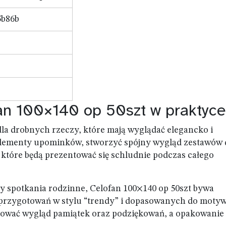
5b86b
an 100×140 op 50szt w praktyce
 dla drobnych rzeczy, które mają wyglądać elegancko i
elementy upominków, stworzyć spójny wygląd zestawów 
 które będą prezentować się schludnie podczas całego
zy spotkania rodzinne, Celofan 100×140 op 50szt bywa
przygotowań w stylu “trendy” i dopasowanych do motyw
anować wygląd pamiątek oraz podziękowań, a opakowanie