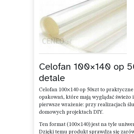
Celofan 100×140 op 50
detale
Celofan 100×140 op 50szt to praktyczn
opakowań, które mają wyglądać świeżo i 
pierwsze wrażenie: przy realizacjach ś
domowych projektach DIY.
Ten format (100×140) jest na tyle uniw
Dzięki temu produkt sprawdza się zarówn