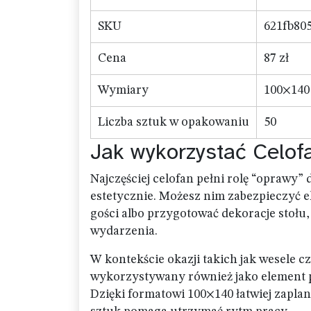
SKU
621fb80
Cena
87 zł
Wymiary
100×140
Liczba sztuk w opakowaniu
50
Jak wykorzystać Celof
Najczęściej celofan pełni rolę “oprawy”
estetycznie. Możesz nim zabezpieczyć 
gości albo przygotować dekoracje stołu,
wydarzenia.
W kontekście okazji takich jak wesele c
wykorzystywany również jako element 
Dzięki formatowi 100×140 łatwiej zapl