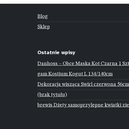
Blog
Sklep
Ostatnie wpisy
Danhoss – Obce Maska Kot Czarna 1 Sz
gam Kostium Kogut L 134/140cm
Dekoracja wisząca Swirl czerwona 56cm
(brak tytułu)
brewis Dżety samoprzylepne kwiatki zie