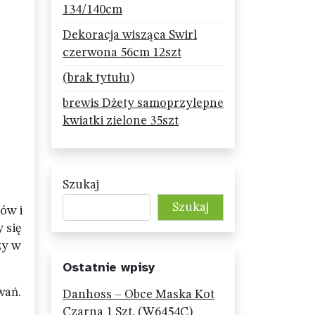
134/140cm
Dekoracja wisząca Swirl
czerwona 56cm 12szt
(brak tytułu)
brewis Dżety samoprzylepne
kwiatki zielone 35szt
Szukaj
Szukaj
ów i
 się
zy w
Ostatnie wpisy
wań.
Danhoss – Obce Maska Kot
Czarna 1 Szt. (W6454C)