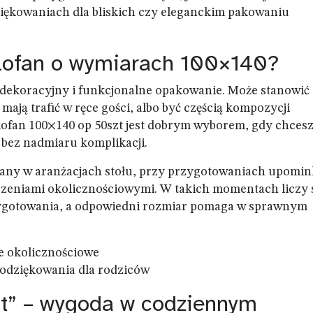
iękowaniach dla bliskich czy eleganckim pakowaniu
elofan o wymiarach 100×140?
t dekoracyjny i funkcjonalne opakowanie. Może stanowić
mają trafić w ręce gości, albo być częścią kompozycji
lofan 100×140 op 50szt jest dobrym wyborem, gdy chces
 bez nadmiaru komplikacji.
any w aranżacjach stołu, przy przygotowaniach upomi
rzeniami okolicznościowymi. W takich momentach liczy 
rzygotowania, a odpowiedni rozmiar pomaga w sprawnym
e okolicznościowe
podziękowania dla rodziców
t” – wygoda w codziennym