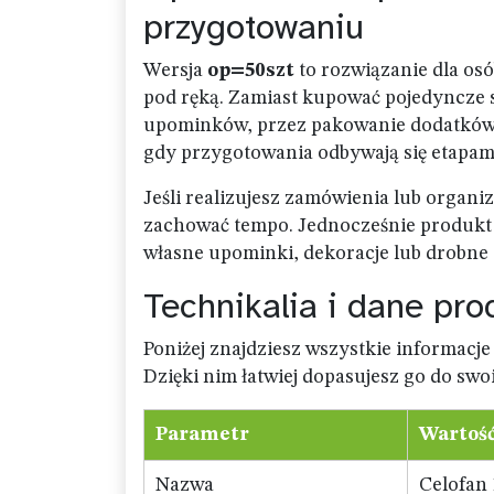
przygotowaniu
Wersja
op=50szt
to rozwiązanie dla osób
pod ręką. Zamiast kupować pojedyncze s
upominków, przez pakowanie dodatków, 
gdy przygotowania odbywają się etapami
Jeśli realizujesz zamówienia lub organi
zachować tempo. Jednocześnie produkt 
własne upominki, dekoracje lub drobne 
Technikalia i dane pro
Poniżej znajdziesz wszystkie informacj
Dzięki nim łatwiej dopasujesz go do sw
Parametr
Wartoś
Nazwa
Celofan 