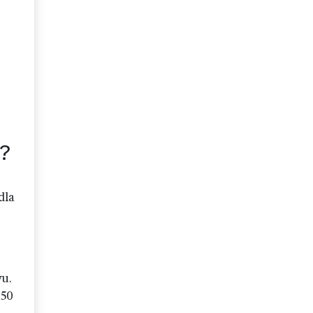
?
dla
u.
 50