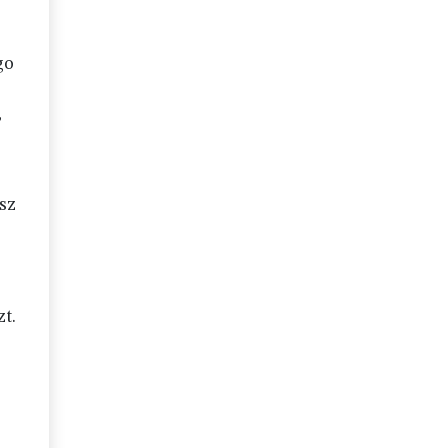
go
,
sz
t.