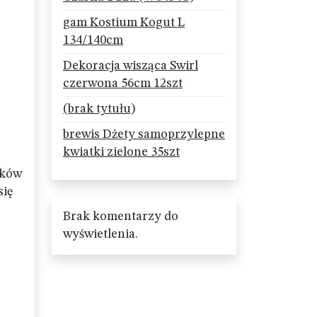
gam Kostium Kogut L
134/140cm
Dekoracja wisząca Swirl
czerwona 56cm 12szt
(brak tytułu)
z
brewis Dżety samoprzylepne
kwiatki zielone 35szt
nków
się
Brak komentarzy do
wyświetlenia.