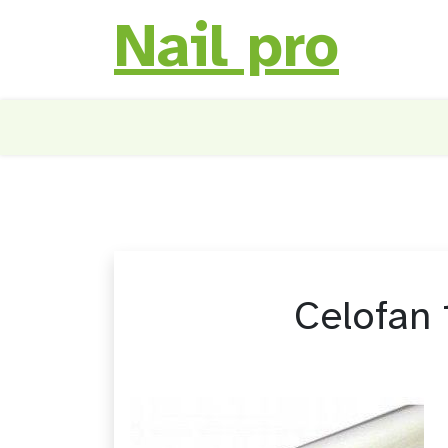
Nail pro
Skip
to
content
Celofan