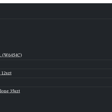
t. (W6454C)
 12szt
lone 35szt