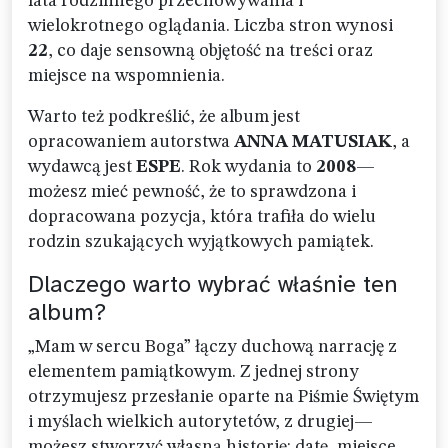
lata rodzinnego przechowywania i
wielokrotnego oglądania. Liczba stron wynosi
22
, co daje sensowną objętość na treści oraz
miejsce na wspomnienia.
Warto też podkreślić, że album jest
opracowaniem autorstwa
ANNA MATUSIAK
, a
wydawcą jest
ESPE
. Rok wydania to
2008
—
możesz mieć pewność, że to sprawdzona i
dopracowana pozycja, która trafiła do wielu
rodzin szukających wyjątkowych pamiątek.
Dlaczego warto wybrać właśnie ten
album?
„Mam w sercu Boga” łączy duchową narrację z
elementem pamiątkowym. Z jednej strony
otrzymujesz przesłanie oparte na Piśmie Świętym
i myślach wielkich autorytetów, z drugiej—
możesz stworzyć własną historię: datę, miejsce,