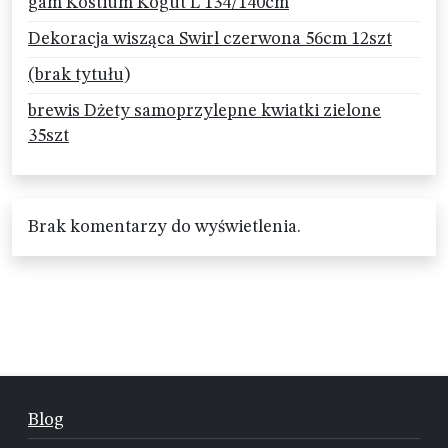
gam Kostium Kogut L 134/140cm
Dekoracja wisząca Swirl czerwona 56cm 12szt
(brak tytułu)
brewis Dżety samoprzylepne kwiatki zielone
35szt
Brak komentarzy do wyświetlenia.
Blog