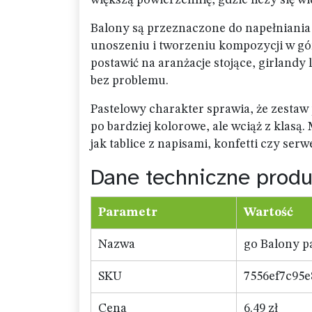
większą powierzchnię, gdzie liczy się w
Balony są przeznaczone do napełniani
unoszeniu i tworzeniu kompozycji w górn
postawić na aranżacje stojące, girlandy
bez problemu.
Pastelowy charakter sprawia, że zestaw
po bardziej kolorowe, ale wciąż z klasą
jak tablice z napisami, konfetti czy se
Dane techniczne produ
Parametr
Wartość
Nazwa
go Balony p
SKU
7556ef7c95e
Cena
6.49 zł