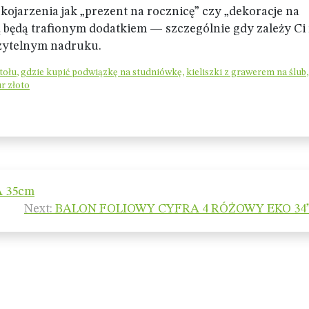
 skojarzenia jak „prezent na rocznicę” czy „dekoracje na
ą będą trafionym dodatkiem — szczególnie gdy zależy Ci
czytelnym nadruku.
tołu
,
gdzie kupić podwiązkę na studniówkę
,
kieliszki z grawerem na ślub
,
r złoto
A 35cm
Next:
BALON FOLIOWY CYFRA 4 RÓŻOWY EKO 34” 