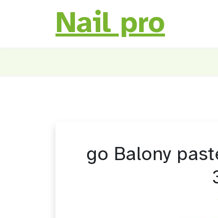
Nail pro
Skip
to
content
go Balony past