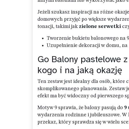
innymi balonami lub wykorzystać jako el
Jeżeli szukasz inspiracji na różne oka
domowych przyjęć po większe wydarzen
tonacji, takimi jak
zielone serwetki
czy
Tworzenie bukietu balonowego na 9
Uzupełnienie dekoracji w domu, na s
Go Balony pastelowe z
kogo i na jaką okazję
Ten zestaw jest idealny dla osób, któr
skomplikowanego planowania. Zestaw je
efekt ma być widoczny od pierwszego sp
Motyw 9 sprawia, że balony pasują do
9
wydarzenia rodzinne i jubileuszowe. W 
przekaz, który sprawdza się w wielu sc