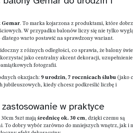
 balony Gemar do urodzin i
t Gemar
. To marka kojarzona z produktami, które dobr
ściowych. W przypadku balonów liczy się nie tylko wygl
 dlatego warto postawić na sprawdzony wariant.
widoczny z różnych odległości, co sprawia, że balony świe
ykorzystać jako centralny akcent dekoracji, uzupełnienie
pamiątkowych fotografii.
odnych okazjach:
9 urodzin
,
7 rocznicach ślubu
(jako 
h jubileuszowych, kiedy chcesz podkreślić liczbę i
i zastosowanie w praktyce
 30cm 5szt mają
średnicę ok. 30 cm
, dzięki czemu są
ni. To dobry wybór zarówno do mniejszych wnętrz, jak i 