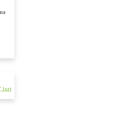
 na
1szt