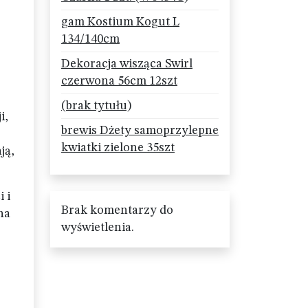
gam Kostium Kogut L
134/140cm
Dekoracja wisząca Swirl
czerwona 56cm 12szt
(brak tytułu)
i,
brewis Dżety samoprzylepne
kwiatki zielone 35szt
ją,
 i
Brak komentarzy do
na
wyświetlenia.