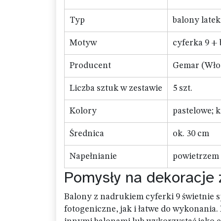
Typ
balony late
Motyw
cyferka 9 + 
Producent
Gemar (Wło
Liczba sztuk w zestawie
5 szt.
Kolory
pastelowe; 
Średnica
ok. 30 cm
Napełnianie
powietrzem 
Pomysły na dekoracje 
Balony z nadrukiem cyferki 9 świetnie 
fotogeniczne, jak i łatwe do wykonania.