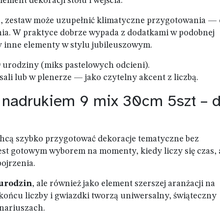
ement dekoracji stołu i wejścia.
zje, zestaw może uzupełnić klimatyczne przygotowania —
ia. W praktyce dobrze wypada z dodatkami w podobnej
 inne elementy w stylu jubileuszowym.
 urodziny (miks pastelowych odcieni).
ali lub w plenerze — jako czytelny akcent z liczbą.
 nadrukiem 9 mix 30cm 5szt – d
e chcą szybko przygotować dekoracje tematyczne bez
st gotowym wyborem na momenty, kiedy liczy się czas, 
ojrzenia.
 urodzin
, ale również jako element szerszej aranżacji na
końcu liczby i gwiazdki tworzą uniwersalny, świąteczny
enariuszach.