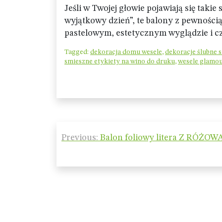
Jeśli w Twojej głowie pojawiają się takie
wyjątkowy dzień”, te balony z pewności
pastelowym, estetycznym wyglądzie i 
Tagged:
dekoracja domu wesele
,
dekoracje ślubne s
smieszne etykiety na wino do druku
,
wesele glamou
Nawigacja
Previous:
Balon foliowy litera Z RÓŻOW
wpisu