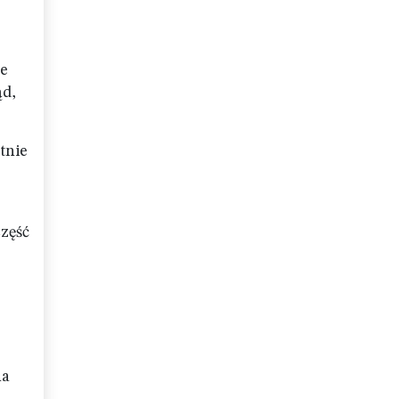
ze
ąd,
tnie
część
na