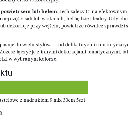
idoczny efekt dekoracyjny.
a
powietrzem lub helem
. Jeśli zależy Ci na efektownym
ej części sali lub w oknach, hel będzie idealny. Gdy ch
 lub dekoracje przy wejściu, powietrze również sprawdzi s
 pasuje do wielu stylów — od delikatnych i romantyczny
. Możesz łączyć je z innymi dekoracjami tematycznymi, ta
rwetki w wybranym kolorze.
ktu
astelowe z nadrukiem 9 mix 30cm 5szt
8