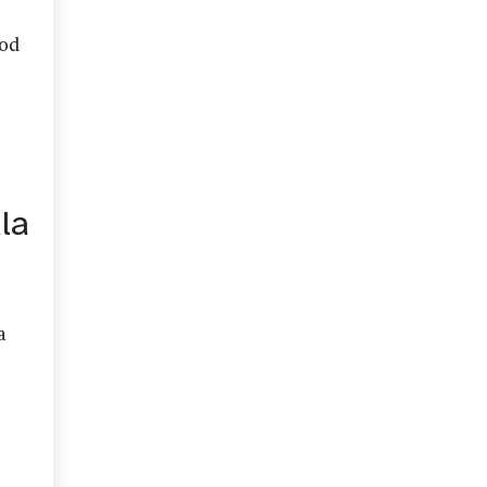
 od
la
a