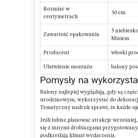
Rozmiar w
30 cm
centymetrach
5 niebiesk
Zawartość opakowania
Misiem
Producent
włoski pr
Ułatwienie montażu
balony pos
Pomysły na wykorzysta
Balony najlepiej wyglądają, gdy są częśc
urodzinowym, wykorzystać do dekoracji 
Tematyczny nadruk sprawi, że każde uję
Jeśli lubisz planować atrakcje wcześnie
się z innymi drobiazgami przygotowany
podkreślają klimat wydarzenia.