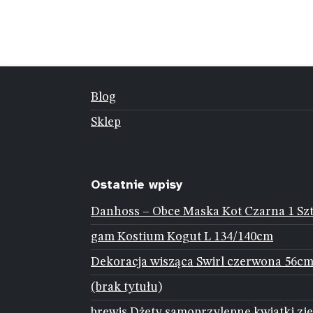
Blog
Sklep
Ostatnie wpisy
Danhoss – Obce Maska Kot Czarna 1 Sz
gam Kostium Kogut L 134/140cm
Dekoracja wisząca Swirl czerwona 56cm
(brak tytułu)
brewis Dżety samoprzylepne kwiatki zie