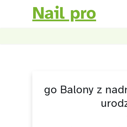
Nail pro
Skip
to
content
go Balony z nad
urod