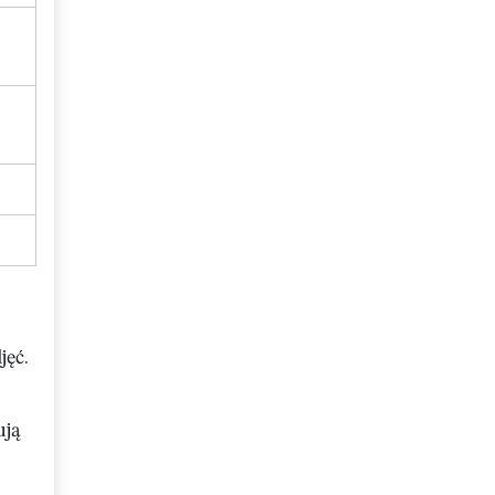
jęć.
ują