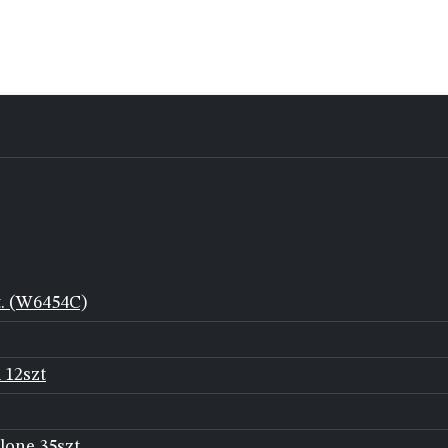
t. (W6454C)
 12szt
lone 35szt