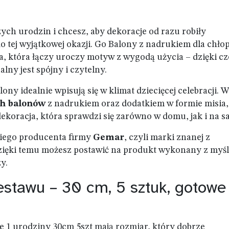
szych urodzin i chcesz, aby dekoracje od razu robiły
 tej wyjątkowej okazji. Go Balony z nadrukiem dla chło
a, która łączy uroczy motyw z wygodą użycia – dzięki c
lny jest spójny i czytelny.
ny idealnie wpisują się w klimat dziecięcej celebracji. 
ch balonów
z nadrukiem oraz dodatkiem w formie misia,
dekoracja, która sprawdzi się zarówno w domu, jak i na sa
skiego producenta firmy
Gemar
, czyli marki znanej z
ięki temu możesz postawić na produkt wykonany z myśl
y.
estawu – 30 cm, 5 sztuk, gotowe
 1 urodziny 30cm 5szt mają rozmiar, który dobrze