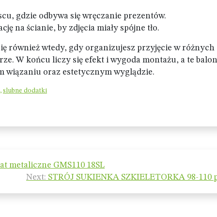
scu, gdzie odbywa się wręczanie prezentów.
ję na ścianie, by zdjęcia miały spójne tło.
ę również wtedy, gdy organizujesz przyjęcie w różnych
rze. W końcu liczy się efekt i wygoda montażu, a te balo
ym wiązaniu oraz estetycznym wyglądzie.
,
slubne dodatki
lat metaliczne GMS110 18SL
Next:
STRÓJ SUKIENKA SZKIELETORKA 98-110 