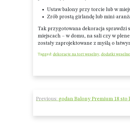
Ustaw balony przy torcie lub w miej
Zrób prostą girlandę lub mini-aranżac
Tak przygotowana dekoracja sprawdzi si
miejscach – w domu, na sali czy w plene
zostały zaprojektowane z myślą o łatw
Tagged:
dekoracje na tort weselny
,
dodatki weselne
Nawigacja
Previous:
godan Balony Premium 18 sto 
wpisu