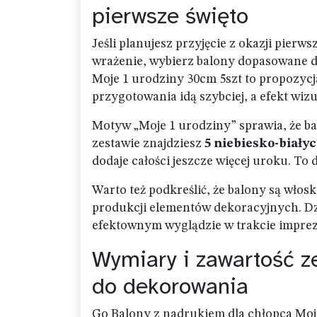
pierwsze święto
Jeśli planujesz przyjęcie z okazji pierw
wrażenie, wybierz balony dopasowane do
Moje 1 urodziny 30cm 5szt to propozycj
przygotowania idą szybciej, a efekt wizua
Motyw „Moje 1 urodziny” sprawia, że balo
zestawie znajdziesz
5 niebiesko-biały
dodaje całości jeszcze więcej uroku. To 
Warto też podkreślić, że balony są wło
produkcji elementów dekoracyjnych. Dz
efektownym wyglądzie w trakcie imprez
Wymiary i zawartość z
do dekorowania
Go Balony z nadrukiem dla chłopca Moje