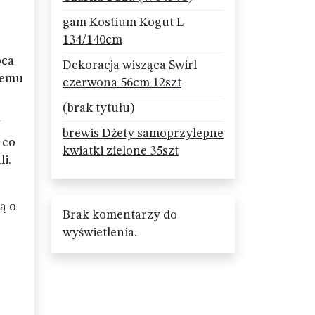
gam Kostium Kogut L
134/140cm
pca
Dekoracja wisząca Swirl
zemu
czerwona 56cm 12szt
(brak tytułu)
W
brewis Dżety samoprzylepne
 co
kwiatki zielone 35szt
li.
ą o
Brak komentarzy do
wyświetlenia.