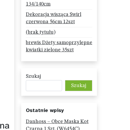
134/140cm
Dekoracja wisząca Swirl
czerwona 56cm 12szt
(brak tytułu)
brewis Dżety samoprzylepne
kwiatki zielone 35szt
Szukaj
Szukaj
Ostatnie wpisy
Danhoss – Obce Maska Kot
 na
Czarna 1 Szt. (W6454C)