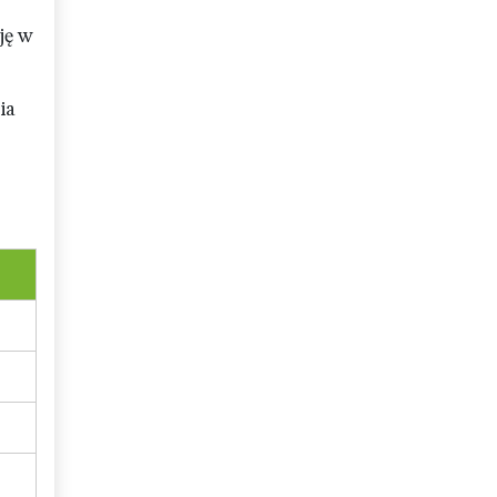
ję w
ia