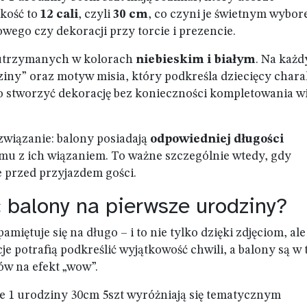
lkość to
12 cali
, czyli
30 cm
, co czyni je świetnym wybo
wego czy dekoracji przy torcie i prezencie.
trzymanych w kolorach
niebieskim i białym
. Na każ
ziny” oraz motyw misia, który podkreśla dziecięcy chara
o stworzyć dekorację bez konieczności kompletowania w
wiązanie: balony posiadają
odpowiedniej długości
emu z ich wiązaniem. To ważne szczególnie wtedy, gdy
 przed przyjazdem gości.
 balony na pierwsze urodziny?
iętuje się na długo – i to nie tylko dzięki zdjęciom, ale
e potrafią podkreślić wyjątkowość chwili, a balony są w
ów na efekt „wow”.
e 1 urodziny 30cm 5szt wyróżniają się tematycznym