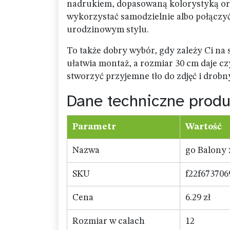
nadrukiem, dopasowaną kolorystyką oraz
wykorzystać samodzielnie albo połączyć
urodzinowym stylu.
To także dobry wybór, gdy zależy Ci n
ułatwia montaż, a rozmiar 30 cm daje cz
stworzyć przyjemne tło do zdjęć i drobn
Dane techniczne produ
Parametr
Wartość
Nazwa
go Balony 
SKU
f22f673706
Cena
6.29 zł
Rozmiar w calach
12