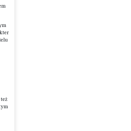
rem
dym
kter
ielu
 też
 tym