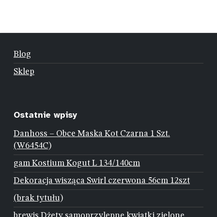
Blog
Sklep
Ostatnie wpisy
Danhoss – Obce Maska Kot Czarna 1 Szt.
(W6454C)
gam Kostium Kogut L 134/140cm
Dekoracja wisząca Swirl czerwona 56cm 12szt
(brak tytułu)
brewis Dżety samoprzylepne kwiatki zielone