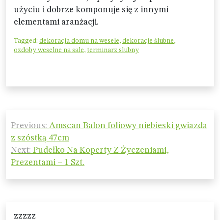
użyciu i dobrze komponuje się z innymi
elementami aranżacji.
Tagged:
dekoracja domu na wesele
,
dekoracje ślubne
,
ozdoby weselne na sale
,
terminarz slubny
Nawigacja
Previous:
Amscan Balon foliowy niebieski gwiazda
wpisu
z szóstką 47cm
Next:
Pudełko Na Koperty Z Życzeniami,
Prezentami – 1 Szt.
zzzzz