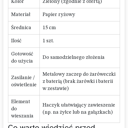
Kolor
Zielony (zgodnie z ofertą)
Materiał
Papier ryżowy
Średnica
15 cm
Ilość
1 szt.
Gotowość
Do samodzielnego złożenia
do użycia
Metalowy zaczep do żaróweczki
Zasilanie /
z baterią (brak żarówki i baterii
oświetlenie
w zestawie)
Element
Haczyk ułatwiający zawieszenie
do
(np. na żyłce lub na gałązkach)
wieszania
Co warto wiedzieć przed