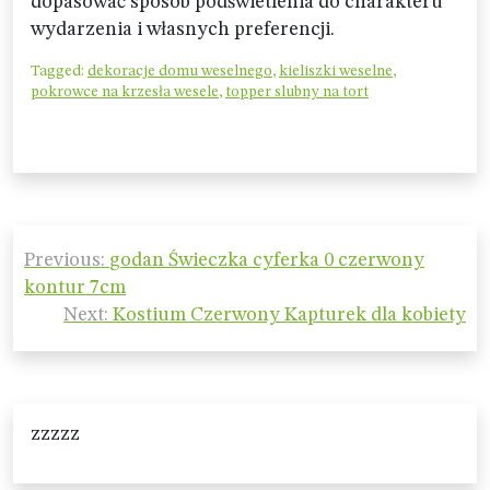
dopasować sposób podświetlenia do charakteru
wydarzenia i własnych preferencji.
Tagged:
dekoracje domu weselnego
,
kieliszki weselne
,
pokrowce na krzesła wesele
,
topper slubny na tort
Nawigacja
Previous:
godan Świeczka cyferka 0 czerwony
wpisu
kontur 7cm
Next:
Kostium Czerwony Kapturek dla kobiety
zzzzz