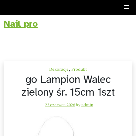
Nail pro
Skip
to
content
,
Dekoracje
Produkt
go Lampion Walec
zielony śr. 15cm 1szt
-
23 czerwca 2026
by
admin