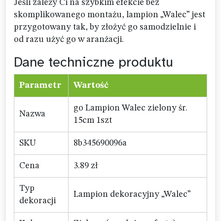
Jeśli zależy Ci na szybkim efekcie bez
skomplikowanego montażu, lampion „Walec” jest
przygotowany tak, by złożyć go samodzielnie i
od razu użyć go w aranżacji.
Dane techniczne produktu
Parametr
Wartość
go Lampion Walec zielony śr.
Nazwa
15cm 1szt
SKU
8b345690096a
Cena
3.89 zł
Typ
Lampion dekoracyjny „Walec”
dekoracji