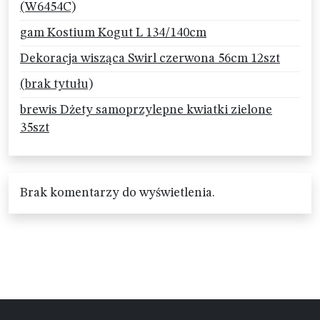
(W6454C)
gam Kostium Kogut L 134/140cm
Dekoracja wisząca Swirl czerwona 56cm 12szt
(brak tytułu)
brewis Dżety samoprzylepne kwiatki zielone
35szt
Brak komentarzy do wyświetlenia.