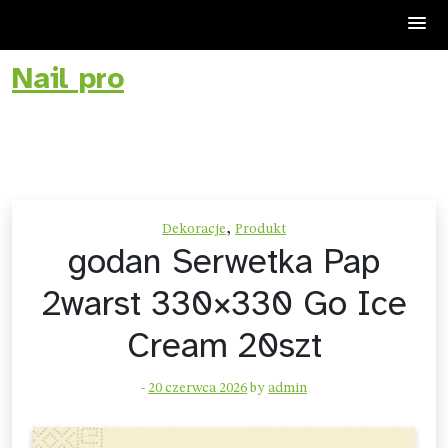
Nail pro
Skip
to
content
,
Dekoracje
Produkt
godan Serwetka Pap
2warst 330×330 Go Ice
Cream 20szt
-
20 czerwca 2026
by
admin