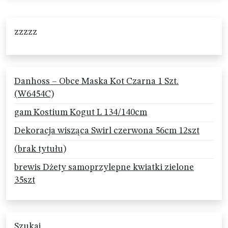
zzzzz
Danhoss – Obce Maska Kot Czarna 1 Szt.
(W6454C)
gam Kostium Kogut L 134/140cm
Dekoracja wisząca Swirl czerwona 56cm 12szt
(brak tytułu)
brewis Dżety samoprzylepne kwiatki zielone
35szt
Szukaj