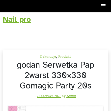
Nail pro
Skip
to
content
,
Dekoracje
Produkt
godan Serwetka Pap
2warst 330×330
Gomagic Party 20s
-
21 czerwca 2026
by
admin