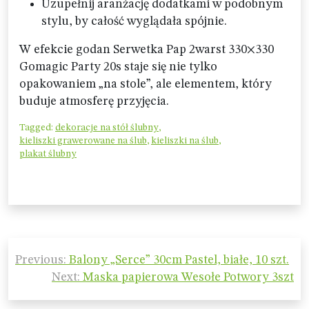
Uzupełnij aranżację dodatkami w podobnym
stylu, by całość wyglądała spójnie.
W efekcie godan Serwetka Pap 2warst 330×330
Gomagic Party 20s staje się nie tylko
opakowaniem „na stole”, ale elementem, który
buduje atmosferę przyjęcia.
Tagged:
dekoracje na stół ślubny
,
kieliszki grawerowane na ślub
,
kieliszki na ślub
,
plakat ślubny
Nawigacja
Previous:
Balony „Serce” 30cm Pastel, białe, 10 szt.
wpisu
Next:
Maska papierowa Wesołe Potwory 3szt