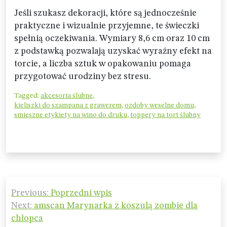
Jeśli szukasz dekoracji, które są jednocześnie
praktyczne i wizualnie przyjemne, te świeczki
spełnią oczekiwania. Wymiary 8,6 cm oraz 10 cm
z podstawką pozwalają uzyskać wyraźny efekt na
torcie, a liczba sztuk w opakowaniu pomaga
przygotować urodziny bez stresu.
Tagged:
akcesoria ślubne
,
kieliszki do szampana z grawerem
,
ozdoby weselne domu
,
smieszne etykiety na wino do druku
,
toppery na tort ślubny
Nawigacja
Previous:
Poprzedni wpis
wpisu
Next:
amscan Marynarka z koszulą zombie dla
chłopca