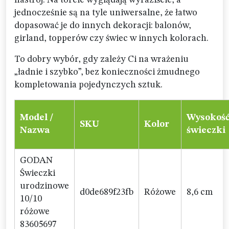
nastrój. Na torcie wyglądają wyraziście, a
jednocześnie są na tyle uniwersalne, że łatwo
dopasować je do innych dekoracji: balonów,
girland, topperów czy świec w innych kolorach.
To dobry wybór, gdy zależy Ci na wrażeniu
„ładnie i szybko”, bez konieczności żmudnego
kompletowania pojedynczych sztuk.
Model /
Wysokoś
SKU
Kolor
Nazwa
świeczki
GODAN
Świeczki
urodzinowe
d0de689f23fb
Różowe
8,6 cm
10/10
różowe
83605697