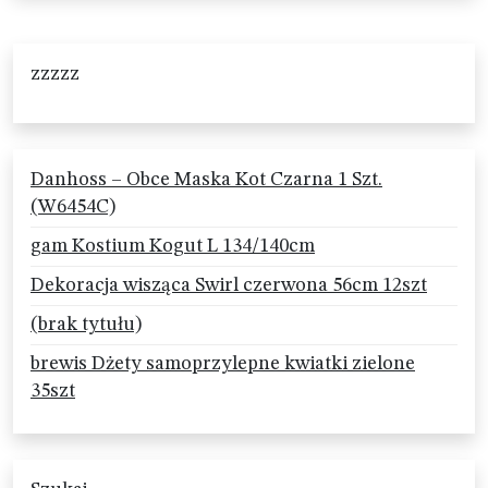
zzzzz
Danhoss – Obce Maska Kot Czarna 1 Szt.
(W6454C)
gam Kostium Kogut L 134/140cm
Dekoracja wisząca Swirl czerwona 56cm 12szt
(brak tytułu)
brewis Dżety samoprzylepne kwiatki zielone
35szt