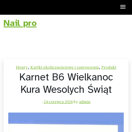
Nail pro
Skip
to
content
,
,
Henry
Kartki okolicznościowe i zaproszenia
Produkt
Karnet B6 Wielkanoc
Kura Wesolych Świąt
-
24 czerwca 2026
by
admin