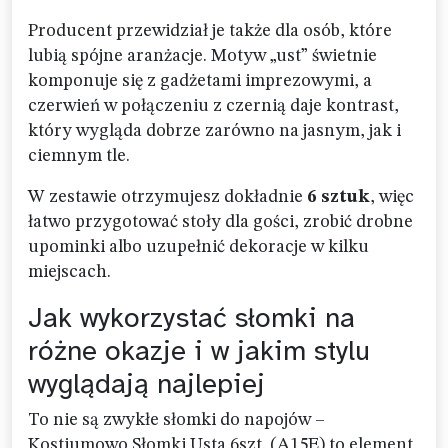
Producent przewidział je także dla osób, które
lubią spójne aranżacje. Motyw „ust” świetnie
komponuje się z gadżetami imprezowymi, a
czerwień w połączeniu z czernią daje kontrast,
który wygląda dobrze zarówno na jasnym, jak i
ciemnym tle.
W zestawie otrzymujesz dokładnie
6 sztuk
, więc
łatwo przygotować stoły dla gości, zrobić drobne
upominki albo uzupełnić dekoracje w kilku
miejscach.
Jak wykorzystać słomki na
różne okazje i w jakim stylu
wyglądają najlepiej
To nie są zwykłe słomki do napojów –
Kostiumowo Słomki Usta 6szt. (A15E) to element