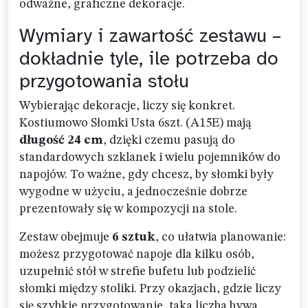
odważne, graficzne dekoracje.
Wymiary i zawartość zestawu –
dokładnie tyle, ile potrzeba do
przygotowania stołu
Wybierając dekoracje, liczy się konkret.
Kostiumowo Słomki Usta 6szt. (A15E) mają
długość 24 cm
, dzięki czemu pasują do
standardowych szklanek i wielu pojemników do
napojów. To ważne, gdy chcesz, by słomki były
wygodne w użyciu, a jednocześnie dobrze
prezentowały się w kompozycji na stole.
Zestaw obejmuje
6 sztuk
, co ułatwia planowanie:
możesz przygotować napoje dla kilku osób,
uzupełnić stół w strefie bufetu lub podzielić
słomki między stoliki. Przy okazjach, gdzie liczy
się szybkie przygotowanie, taka liczba bywa