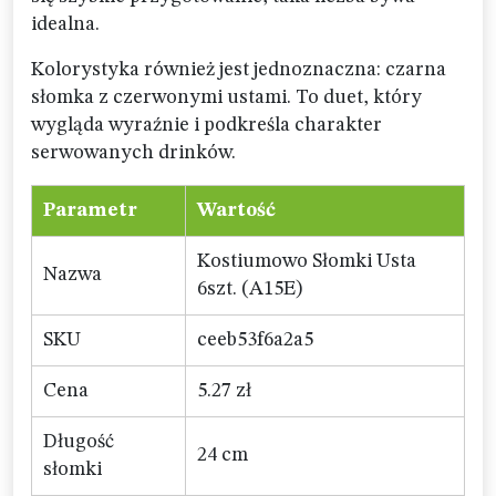
idealna.
Kolorystyka również jest jednoznaczna: czarna
słomka z czerwonymi ustami. To duet, który
wygląda wyraźnie i podkreśla charakter
serwowanych drinków.
Parametr
Wartość
Kostiumowo Słomki Usta
Nazwa
6szt. (A15E)
SKU
ceeb53f6a2a5
Cena
5.27 zł
Długość
24 cm
słomki