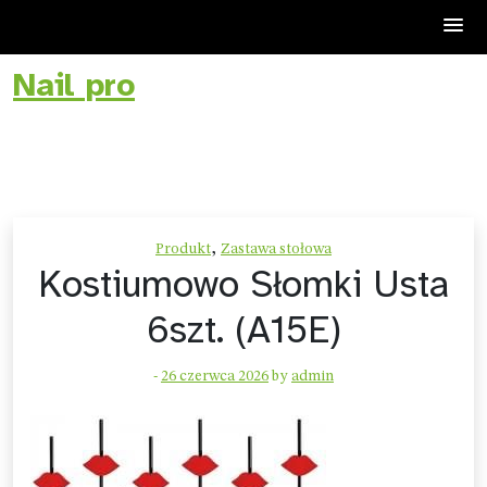
Nail pro
Skip
to
content
,
Produkt
Zastawa stołowa
Kostiumowo Słomki Usta
6szt. (A15E)
-
26 czerwca 2026
by
admin