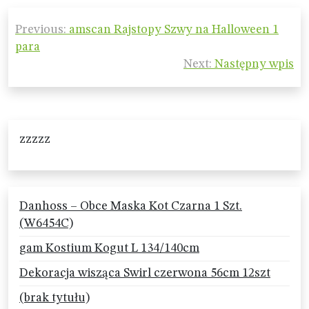
Nawigacja
Previous:
amscan Rajstopy Szwy na Halloween 1
wpisu
para
Next:
Następny wpis
zzzzz
Danhoss – Obce Maska Kot Czarna 1 Szt.
(W6454C)
gam Kostium Kogut L 134/140cm
Dekoracja wisząca Swirl czerwona 56cm 12szt
(brak tytułu)