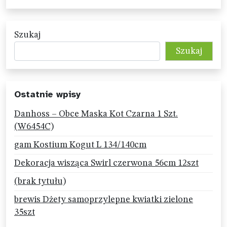
Szukaj
Szukaj
Ostatnie wpisy
Danhoss – Obce Maska Kot Czarna 1 Szt.
(W6454C)
gam Kostium Kogut L 134/140cm
Dekoracja wisząca Swirl czerwona 56cm 12szt
(brak tytułu)
brewis Dżety samoprzylepne kwiatki zielone
35szt