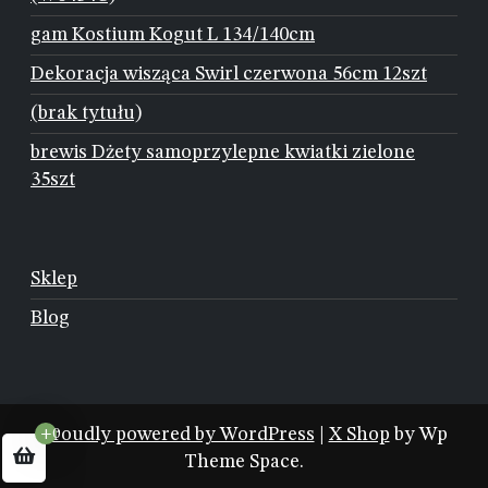
gam Kostium Kogut L 134/140cm
Dekoracja wisząca Swirl czerwona 56cm 12szt
(brak tytułu)
brewis Dżety samoprzylepne kwiatki zielone
35szt
Sklep
Blog
Proudly powered by WordPress
|
X Shop
by Wp
+0
Theme Space.