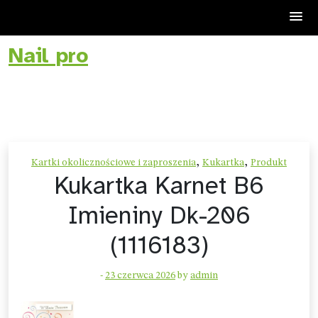
Nail pro
Skip
to
content
,
,
Kartki okolicznościowe i zaproszenia
Kukartka
Produkt
Kukartka Karnet B6
Imieniny Dk-206
(1116183)
-
23 czerwca 2026
by
admin