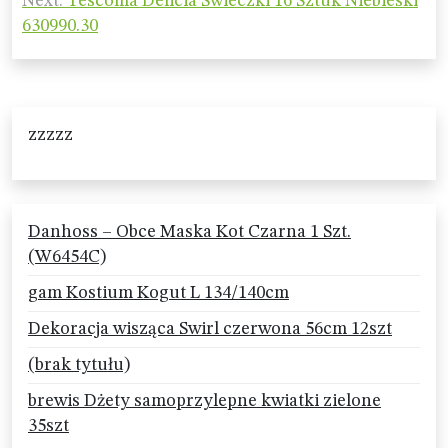
Next:
Tescoma Delicia Swieczki 16 Sztuk Niebieski
630990.30
zzzzz
Danhoss – Obce Maska Kot Czarna 1 Szt.
(W6454C)
gam Kostium Kogut L 134/140cm
Dekoracja wisząca Swirl czerwona 56cm 12szt
(brak tytułu)
brewis Dżety samoprzylepne kwiatki zielone
35szt