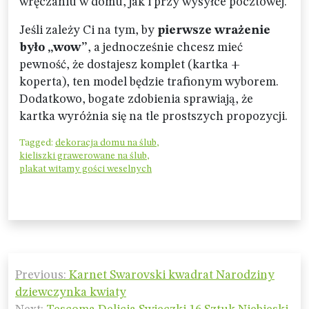
wręczaniu w domu, jak i przy wysyłce pocztowej.
Jeśli zależy Ci na tym, by
pierwsze wrażenie
było „wow”
, a jednocześnie chcesz mieć
pewność, że dostajesz komplet (kartka +
koperta), ten model będzie trafionym wyborem.
Dodatkowo, bogate zdobienia sprawiają, że
kartka wyróżnia się na tle prostszych propozycji.
Tagged:
dekoracja domu na ślub
,
kieliszki grawerowane na ślub
,
plakat witamy gości weselnych
Nawigacja
Previous:
Karnet Swarovski kwadrat Narodziny
wpisu
dziewczynka kwiaty