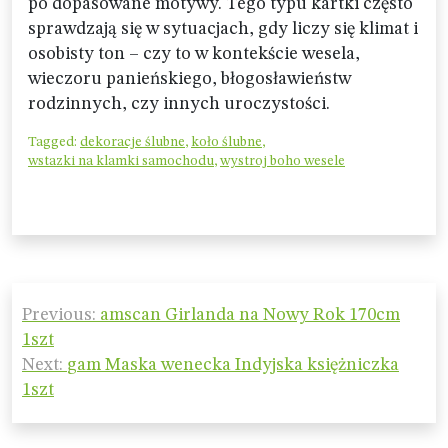
po dopasowane motywy. Tego typu kartki często
sprawdzają się w sytuacjach, gdy liczy się klimat i
osobisty ton – czy to w kontekście wesela,
wieczoru panieńskiego, błogosławieństw
rodzinnych, czy innych uroczystości.
Tagged:
dekoracje ślubne
,
koło ślubne
,
wstazki na klamki samochodu
,
wystroj boho wesele
Nawigacja
Previous:
amscan Girlanda na Nowy Rok 170cm
wpisu
1szt
Next:
gam Maska wenecka Indyjska księżniczka
1szt