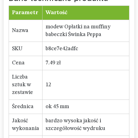
Parametr
Wartość
modew Opłatki na muffiny
Nazwa
babeczki Świnka Peppa
SKU
b8ce7e42adfc
Cena
7.49 zł
Liczba
sztuk w
12
zestawie
Średnica
ok 45 mm
Jakość
bardzo wysoka jakość i
wykonania
szczegółowość wydruku