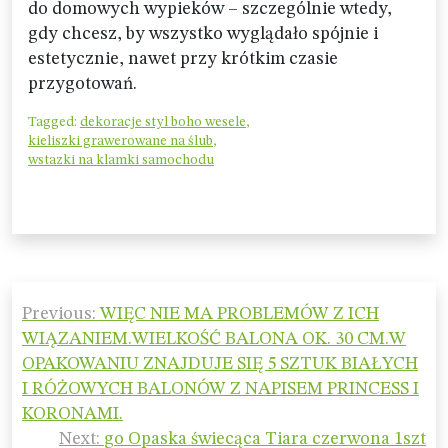
do domowych wypieków – szczególnie wtedy,
gdy chcesz, by wszystko wyglądało spójnie i
estetycznie, nawet przy krótkim czasie
przygotowań.
Tagged:
dekoracje styl boho wesele
,
kieliszki grawerowane na ślub
,
wstazki na klamki samochodu
Nawigacja
Previous:
WIĘC NIE MA PROBLEMÓW Z ICH
wpisu
WIĄZANIEM.WIELKOŚĆ BALONA OK. 30 CM.W
OPAKOWANIU ZNAJDUJE SIĘ 5 SZTUK BIAŁYCH
I RÓŻOWYCH BALONÓW Z NAPISEM PRINCESS I
KORONAMI.
Next:
go Opaska świecąca Tiara czerwona 1szt