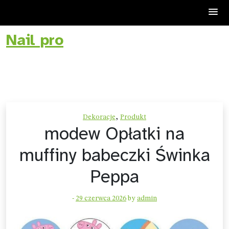
Nail pro
Skip
to
content
,
Dekoracje
Produkt
modew Opłatki na
muffiny babeczki Świnka
Peppa
-
29 czerwca 2026
by
admin