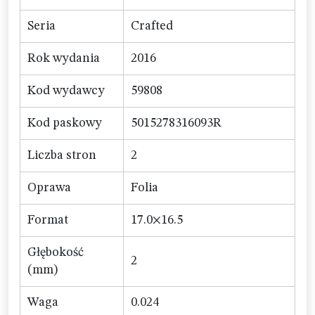
Seria
Crafted
Rok wydania
2016
Kod wydawcy
59808
Kod paskowy
5015278316093R
Liczba stron
2
Oprawa
Folia
Format
17.0×16.5
Głębokość
2
(mm)
Waga
0.024