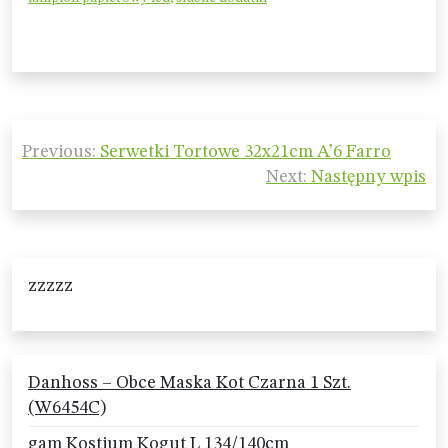
Nawigacja
Previous:
Serwetki Tortowe 32x21cm A’6 Farro
wpisu
Next:
Następny wpis
zzzzz
Danhoss – Obce Maska Kot Czarna 1 Szt.
(W6454C)
gam Kostium Kogut L 134/140cm