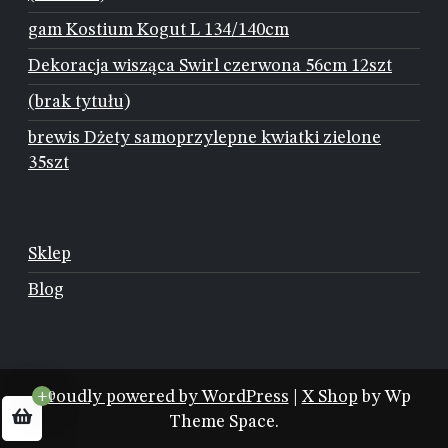
gam Kostium Kogut L 134/140cm
Dekoracja wisząca Swirl czerwona 56cm 12szt
(brak tytułu)
brewis Dżety samoprzylepne kwiatki zielone
35szt
Sklep
Blog
Proudly powered by WordPress
|
X Shop
by Wp
+0
Theme Space.