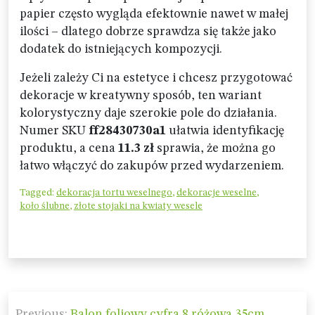
papier często wygląda efektownie nawet w małej
ilości – dlatego dobrze sprawdza się także jako
dodatek do istniejących kompozycji.
Jeżeli zależy Ci na estetyce i chcesz przygotować
dekoracje w kreatywny sposób, ten wariant
kolorystyczny daje szerokie pole do działania.
Numer SKU
ff28430730a1
ułatwia identyfikację
produktu, a cena
11.3 zł
sprawia, że można go
łatwo włączyć do zakupów przed wydarzeniem.
Tagged:
dekoracja tortu weselnego
,
dekoracje weselne
,
koło ślubne
,
złote stojaki na kwiaty wesele
Nawigacja
Previous:
Balon foliowy cyfra 8 różowa 35cm