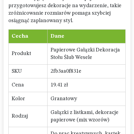
przygotowujesz dekoracje na wydarzenie, takie
zróżnicowanie rozmiarów pomaga szybciej
osiągnąć zaplanowany styl.
Cecha
Dane
Papierowe Gałązki Dekoracja
Produkt
Stołu Ślub Wesele
SKU
2fb3aa0f831e
Cena
19.41 zł
Kolor
Granatowy
Gałązki z listkami, dekoracje
Rodzaj
papierowe (mix wzorów)
Do prac kreatywnych, kartek