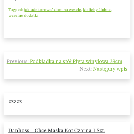
Tagged:
jak udekorować dom na wesele
,
kielichy ślubne
,
weselne dodatki
Nawigacja
Previous:
Podkładka na stół Płyta winylowa 39cm
wpisu
Next:
Następny wpis
zzzzz
Danhoss – Obce Maska Kot Czarna 1 Szt.