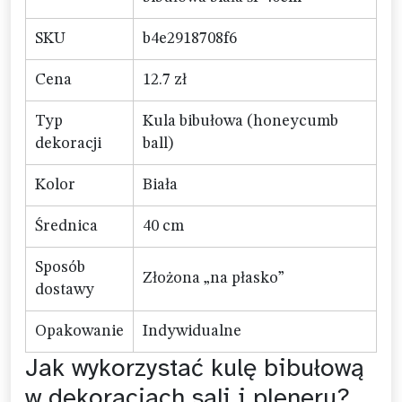
SKU
b4e2918708f6
Cena
12.7 zł
Typ
Kula bibułowa (honeycumb
dekoracji
ball)
Kolor
Biała
Średnica
40 cm
Sposób
Złożona „na płasko”
dostawy
Opakowanie
Indywidualne
Jak wykorzystać kulę bibułową
w dekoracjach sali i pleneru?