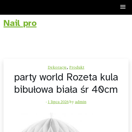
Nail pro
Skip
to
content
,
Dekoracje
Produkt
party world Rozeta kula
bibułowa biała śr 40cm
-
1 lipca 2026
by
admin