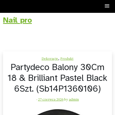
Nail pro
Skip
to
content
,
Dekoracje
Produkt
Partydeco Balony 30Cm
18 & Brilliant Pastel Black
6Szt. (Sb14P1360106)
-
27 czerwca 2026
by
admin