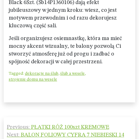
Black 6Szt. (Sb14P1360106) dają efekt
jubileuszowy w jednym kroku: wiesz, co jest
motywem przewodnim i od razu dekorujesz
kluczową część sali.
Jeśli organizujesz osiemnastkę, która ma mieć
mocny akcent wizualny, te balony pozwolą Ci
stworzyć atmosferę już od progu i zadbać o
spójność dekoracji w całej przestrzeni.
Tagged:
dekoracje na ślub
,
ślub a wesele
,
strojenie domu na wesele
Nawigacja
Previous:
PŁATKI RÓŻ 100szt KREMOWE
wpisu
Next:
BALON FOLIOWY CYFRA 7 NIEBIESKI 14