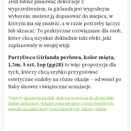
Jeśli lubisz planować dekoracje z
wyprzedzeniem, ta girlanda jest wygodnym
wyborem: możesz ją dopasować do miejsca, w
którym ma się znaleźć, a w razie potrzeby łączyć
lub skracać. To praktyczne rozwiązanie dla osób,
które chcą uzyskać dokładnie taki efekt, jaki
zaplanowały w swojej wizji.
PartyDeco Girlanda perłowa, kolor mięta,
1,3m, 5 szt, 1op (gp28)
to więc propozycja dla
tych, którzy chcą szybko przygotować
estetyczne ozdoby na różne okazje – od wesel po
Baby shower i świąteczne aranżacje.
Tagged:
akcesoria na ślub
,
dekoracja wejścia do domu ślub
,
ślubne dekoracje
,
witamy pana młodego i gości weselnych
,
wstążki na samochody gości weselnych
,
zakupy ślubne