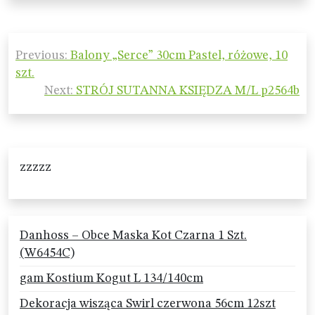
Nawigacja
Previous:
Balony „Serce” 30cm Pastel, różowe, 10
wpisu
szt.
Next:
STRÓJ SUTANNA KSIĘDZA M/L p2564b
zzzzz
Danhoss – Obce Maska Kot Czarna 1 Szt.
(W6454C)
gam Kostium Kogut L 134/140cm
Dekoracja wisząca Swirl czerwona 56cm 12szt