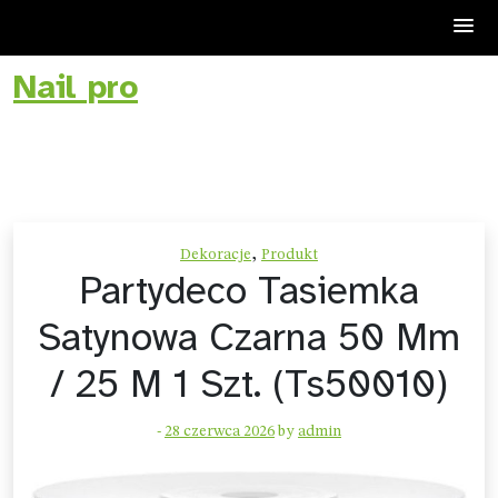
Nail pro
Skip
to
content
,
Dekoracje
Produkt
Partydeco Tasiemka
Satynowa Czarna 50 Mm
/ 25 M 1 Szt. (Ts50010)
-
28 czerwca 2026
by
admin