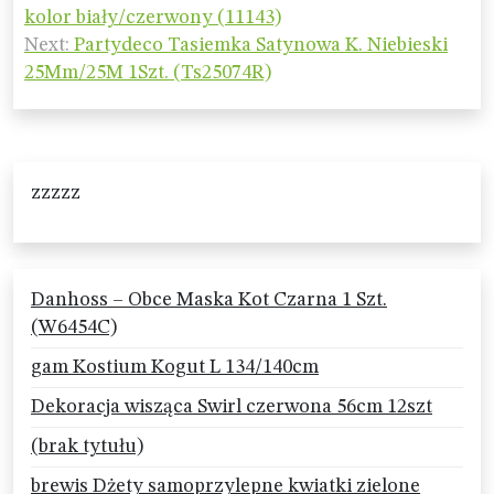
wpisu
kolor biały/czerwony (11143)
Next:
Partydeco Tasiemka Satynowa K. Niebieski
25Mm/25M 1Szt. (Ts25074R)
zzzzz
Danhoss – Obce Maska Kot Czarna 1 Szt.
(W6454C)
gam Kostium Kogut L 134/140cm
Dekoracja wisząca Swirl czerwona 56cm 12szt
(brak tytułu)
brewis Dżety samoprzylepne kwiatki zielone