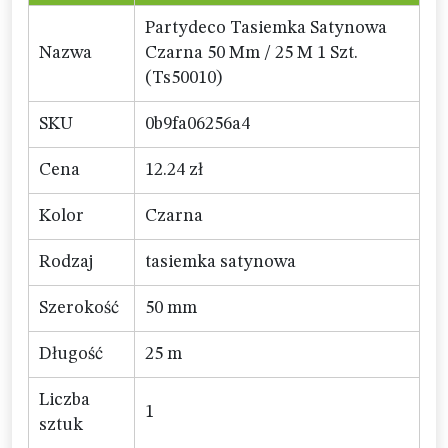
Partydeco Tasiemka Satynowa
Nazwa
Czarna 50 Mm / 25 M 1 Szt.
(Ts50010)
SKU
0b9fa06256a4
Cena
12.24 zł
Kolor
Czarna
Rodzaj
tasiemka satynowa
Szerokość
50 mm
Długość
25 m
Liczba
1
sztuk