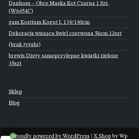
Danhoss – Obce Maska Kot Czarna 1 Szt.
(W6454C)
gam Kostium Kogut L 134/140cm
Dekoracja wisząca Swirl czerwona 56cm 12szt
(brak tytułu)
brewis Dżety samoprzylepne kwiatki zielone
35szt
Sklep
Blog
Proudly powered by WordPress
|
X Shop
by Wp
+0