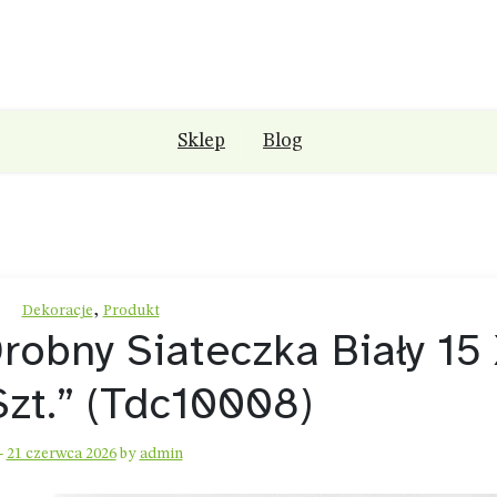
Sklep
Blog
,
Dekoracje
Produkt
Drobny Siateczka Biały 15
zt.” (Tdc10008)
-
21 czerwca 2026
by
admin