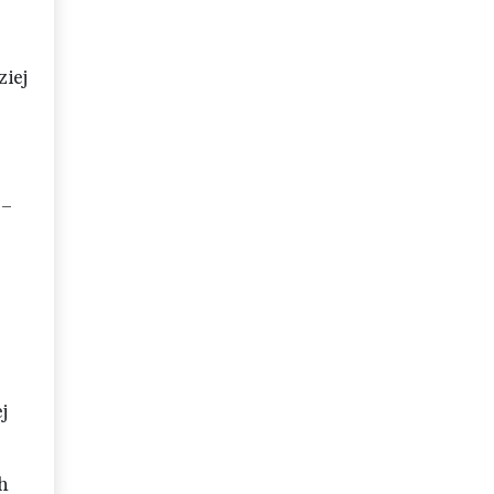
ziej
 –
j
h