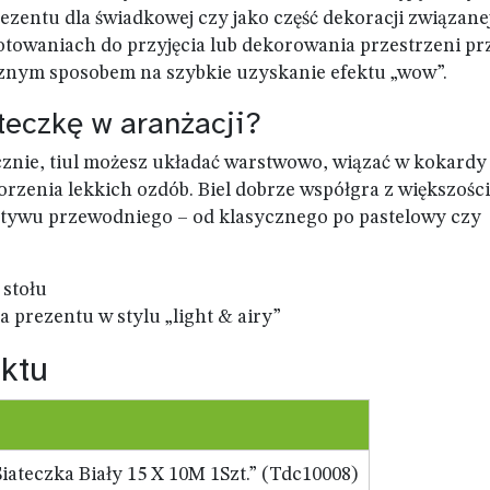
rezentu dla świadkowej czy jako część dekoracji związane
otowaniach do przyjęcia lub dekorowania przestrzeni pr
cznym sposobem na szybkie uzyskanie efektu „wow”.
teczkę w aranżacji?
ęcznie, tiul możesz układać warstwowo, wiązać w kokardy
orzenia lekkich ozdób. Biel dobrze współgra z większośc
motywu przewodniego – od klasycznego po pastelowy czy
 stołu
 prezentu w stylu „light & airy”
ktu
iateczka Biały 15 X 10M 1Szt.” (Tdc10008)