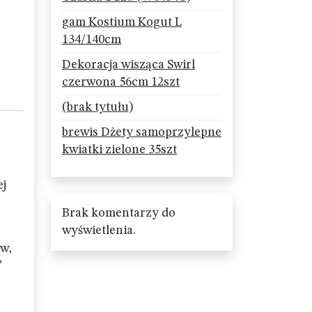
gam Kostium Kogut L
134/140cm
Dekoracja wisząca Swirl
czerwona 56cm 12szt
(brak tytułu)
brewis Dżety samoprzylepne
kwiatki zielone 35szt
ej
Brak komentarzy do
wyświetlenia.
ów,
”