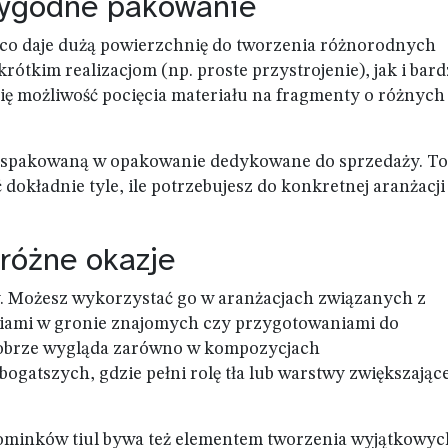
wygodne pakowanie
 co daje dużą powierzchnię do tworzenia różnorodnych
rótkim realizacjom (np. proste przystrojenie), jak i bard
ę możliwość pocięcia materiału na fragmenty o różnych
, spakowaną w opakowanie dedykowane do sprzedaży. To
okładnie tyle, ile potrzebujesz do konkretnej aranżacji
 różne okazje
y. Możesz wykorzystać go w aranżacjach związanych z
iami w gronie znajomych czy przygotowaniami do
 dobrze wygląda zarówno w kompozycjach
bogatszych, gdzie pełni rolę tła lub warstwy zwiększające
ominków tiul bywa też elementem tworzenia wyjątkowyc