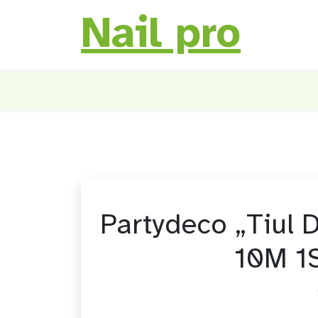
Nail pro
Skip
to
content
Partydeco „Tiul 
10M 1S