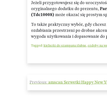
Jeżeli przygotowujesz się do uroczysto
oryginalnego dodatku do prezentu,
Par
(Tdc10008)
może okazać się prostym sp
To także praktyczny wybór, gdy chcesz 
ozdabiania przestrzeni po drobne akcenty
wygoda użytkowania i dopasowanie do 
Tagged:
kieliszki do szampana ślubne
,
ozdoby na we
Nawigacja
Previous:
amscan Serwetki Happy New Y
wpisu