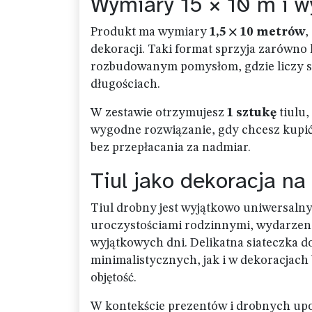
Wymiary 15 × 10 m i 
Produkt ma wymiary
1,5 × 10 metrów
,
dekoracji. Taki format sprzyja zarówno k
rozbudowanym pomysłom, gdzie liczy si
długościach.
W zestawie otrzymujesz
1 sztukę
tiulu
wygodne rozwiązanie, gdy chcesz kupić d
bez przepłacania za nadmiar.
Tiul jako dekoracja na
Tiul drobny jest wyjątkowo uniwersaln
uroczystościami rodzinnymi, wydarzen
wyjątkowych dni. Delikatna siateczka
minimalistycznych, jak i w dekoracjach 
objętość.
W kontekście prezentów i drobnych up