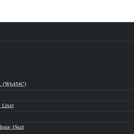
t. (W6454C)
 12szt
lone 35szt