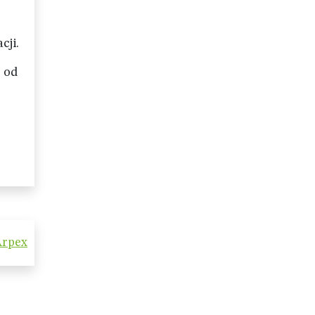
cji.
– od
Arpex