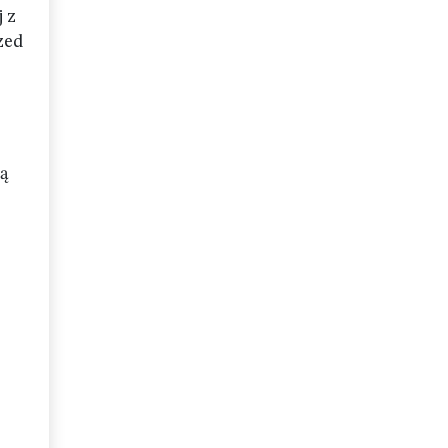
j z
zed
ią