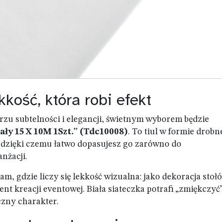
ekkość, która robi efekt
trzu subtelności i elegancji, świetnym wyborem będzie
ały 15 X 10M 1Szt.” (Tdc10008)
. To tiul w formie drobn
, dzięki czemu łatwo dopasujesz go zarówno do
nżacji.
am, gdzie liczy się lekkość wizualna: jako dekoracja stoł
nt kreacji eventowej. Biała siateczka potrafi „zmiękczyć
czny charakter.