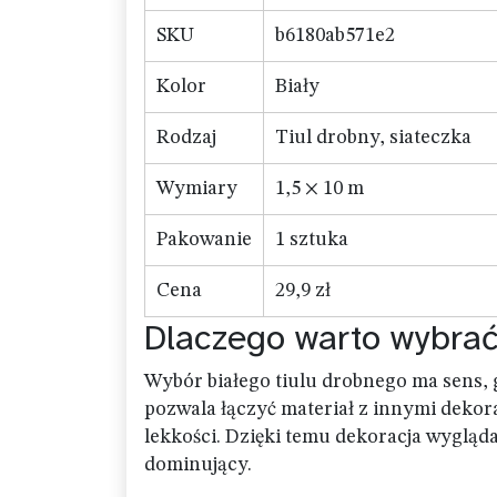
SKU
b6180ab571e2
Kolor
Biały
Rodzaj
Tiul drobny, siateczka
Wymiary
1,5 × 10 m
Pakowanie
1 sztuka
Cena
29,9 zł
Dlaczego warto wybrać 
Wybór białego tiulu drobnego ma sens, g
pozwala łączyć materiał z innymi dekora
lekkości. Dzięki temu dekoracja wygląda 
dominujący.