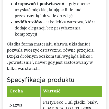
drapowań i podwieszeń
– gdy chcesz
uzyskać miękkie, falujące linie nad
przestrzenią lub w tle do zdjęć
ozdób stołów
– jako lekka warstwa, która
dodaje elegancji bez przytłaczania
kompozycji
Gładka forma materiału ułatwia układanie i
pozwala tworzyć estetyczne, równe przejścia.
Dzięki drobnym oczkom tiul wygląda lekko i
„powietrznie”, nawet gdy jest zastosowany w
kilku warstwach.
Specyfikacja produktu
Cecha
Wartość
PartyDeco Tiul gładki, biały,
Nazwa
0,08 x 20m, 1szt. TIU8008