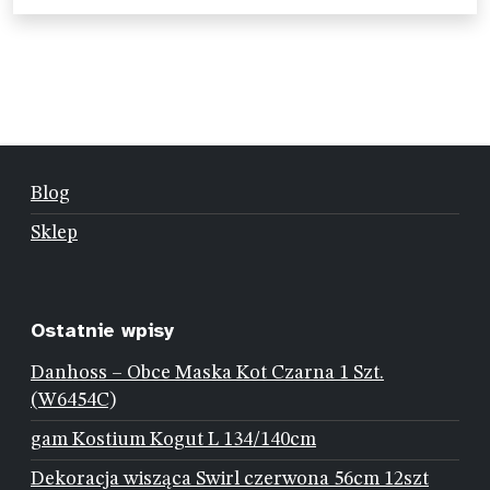
Blog
Sklep
Ostatnie wpisy
Danhoss – Obce Maska Kot Czarna 1 Szt.
(W6454C)
gam Kostium Kogut L 134/140cm
Dekoracja wisząca Swirl czerwona 56cm 12szt