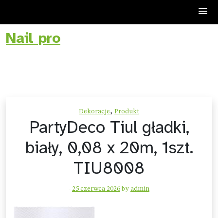
Nail pro
Skip
to
content
,
Dekoracje
Produkt
PartyDeco Tiul gładki,
biały, 0,08 x 20m, 1szt.
TIU8008
-
25 czerwca 2026
by
admin