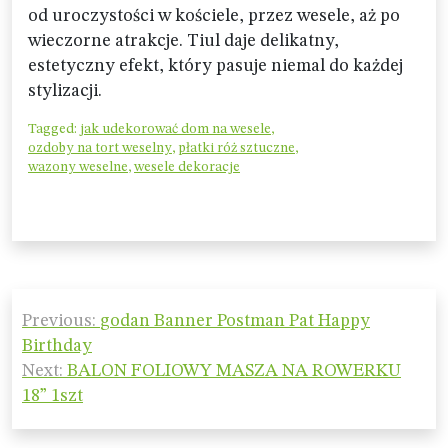
od uroczystości w kościele, przez wesele, aż po
wieczorne atrakcje. Tiul daje delikatny,
estetyczny efekt, który pasuje niemal do każdej
stylizacji.
Tagged:
jak udekorować dom na wesele
,
ozdoby na tort weselny
,
płatki róż sztuczne
,
wazony weselne
,
wesele dekoracje
Nawigacja
Previous:
godan Banner Postman Pat Happy
wpisu
Birthday
Next:
BALON FOLIOWY MASZA NA ROWERKU
18” 1szt