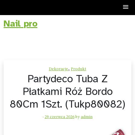
Nail pro
Skip
to
content
,
Dekoracje
Produkt
Partydeco Tuba Z
Płatkami Róż Bordo
80Cm 1Szt. (Tukp80082)
-
29 czerwca 2026
by
admin