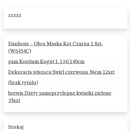
zzzzz
Danhoss – Obce Maska Kot Czarna 1 Szt.
(W6454C)
gam Kostium Kogut L 134/140cm
Dekoracja wisząca Swirl czerwona 56cm 12szt
(brak tytułu)
brewis Dżety samoprzylepne kwiatki zielone
35szt
Szukaj