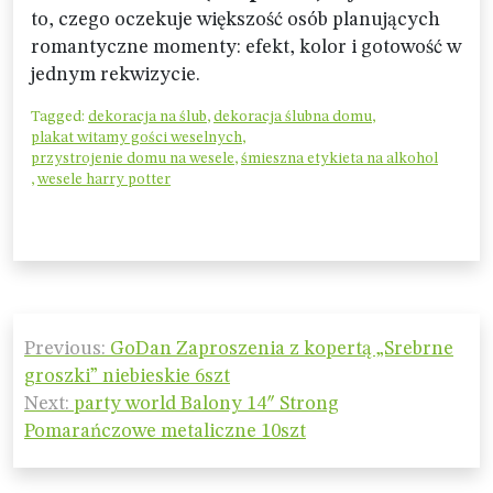
to, czego oczekuje większość osób planujących
romantyczne momenty: efekt, kolor i gotowość w
jednym rekwizycie.
Tagged:
dekoracja na ślub
,
dekoracja ślubna domu
,
plakat witamy gości weselnych
,
przystrojenie domu na wesele
,
śmieszna etykieta na alkohol
,
wesele harry potter
Nawigacja
Previous:
GoDan Zaproszenia z kopertą „Srebrne
wpisu
groszki” niebieskie 6szt
Next:
party world Balony 14″ Strong
Pomarańczowe metaliczne 10szt