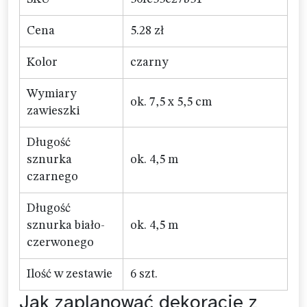
Cena
5.28 zł
Kolor
czarny
Wymiary
ok. 7,5 x 5,5 cm
zawieszki
Długość
sznurka
ok. 4,5 m
czarnego
Długość
sznurka biało-
ok. 4,5 m
czerwonego
Ilość w zestawie
6 szt.
Jak zaplanować dekoracje z