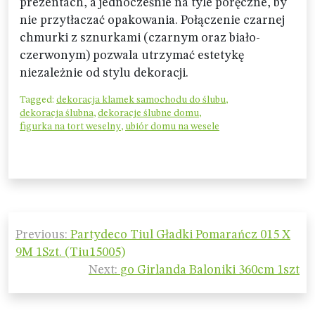
prezentach, a jednocześnie na tyle poręczne, by
nie przytłaczać opakowania. Połączenie czarnej
chmurki z sznurkami (czarnym oraz biało-
czerwonym) pozwala utrzymać estetykę
niezależnie od stylu dekoracji.
Tagged:
dekoracja klamek samochodu do ślubu
,
dekoracja ślubna
,
dekoracje ślubne domu
,
figurka na tort weselny
,
ubiór domu na wesele
Nawigacja
Previous:
Partydeco Tiul Gładki Pomarańcz 015 X
wpisu
9M 1Szt. (Tiu15005)
Next:
go Girlanda Baloniki 360cm 1szt