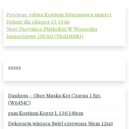
Nawigacja
Previous:
rubies Kostium Szturmowca śmierci
wpisu
Deluxe dla chłopca 13-14 lat
Next:
Partydeco Płatki Róż W Woreczku
Jasnoróżowe 100 Szt (Plrd100081)
zzzzz
Danhoss – Obce Maska Kot Czarna 1 Szt.
(W6454C)
gam Kostium Kogut L 134/140cm
Dekoracja wisząca Swirl czerwona 56cm 12szt