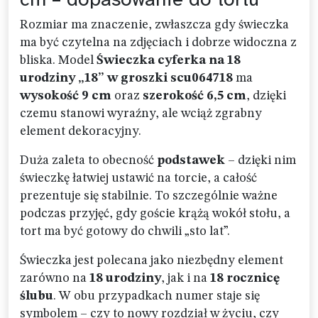
Rozmiar ma znaczenie, zwłaszcza gdy świeczka
ma być czytelna na zdjęciach i dobrze widoczna z
bliska. Model
Świeczka cyferka na 18
urodziny „18” w groszki scu064718
ma
wysokość 9 cm
oraz
szerokość 6,5 cm
, dzięki
czemu stanowi wyraźny, ale wciąż zgrabny
element dekoracyjny.
Duża zaleta to obecność
podstawek
– dzięki nim
świeczkę łatwiej ustawić na torcie, a całość
prezentuje się stabilnie. To szczególnie ważne
podczas przyjęć, gdy goście krążą wokół stołu, a
tort ma być gotowy do chwili „sto lat”.
Świeczka jest polecana jako niezbędny element
zarówno na
18 urodziny
, jak i na
18 rocznicę
ślubu
. W obu przypadkach numer staje się
symbolem – czy to nowy rozdział w życiu, czy