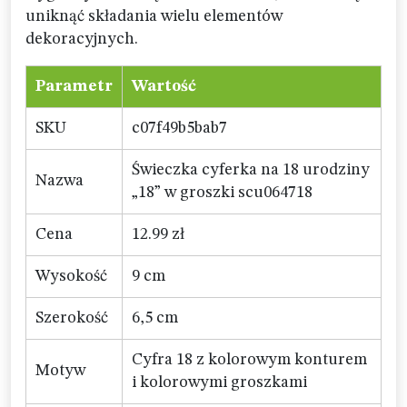
uniknąć składania wielu elementów
dekoracyjnych.
Parametr
Wartość
SKU
c07f49b5bab7
Świeczka cyferka na 18 urodziny
Nazwa
„18” w groszki scu064718
Cena
12.99 zł
Wysokość
9 cm
Szerokość
6,5 cm
Cyfra 18 z kolorowym konturem
Motyw
i kolorowymi groszkami