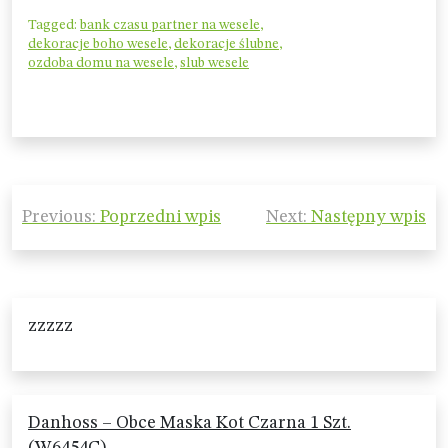
Tagged:
bank czasu partner na wesele
,
dekoracje boho wesele
,
dekoracje ślubne
,
ozdoba domu na wesele
,
slub wesele
Nawigacja
Previous:
Poprzedni wpis
Next:
Następny wpis
wpisu
zzzzz
Danhoss – Obce Maska Kot Czarna 1 Szt.