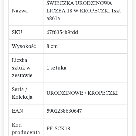
ŚWIECZKA URODZINOWA
Nazwa
LICZBA 18 W KROPECZKI 1szt
a861a
SKU
67f6354b9fdd
Wysokość
8 cm
Liczba
sztuk w
1 sztuka
zestawie
Seria /
URODZINOWE / KROPECZKI
Kolekcja
EAN
5901238630647
Kod
PF-SCK18
producenta