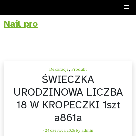
Nail pro
Skip
to
content
,
Dekoracje
Produkt
ŚWIECZKA
URODZINOWA LICZBA
18 W KROPECZKI 1szt
a861a
-
24 czerwca 2026
by
admin