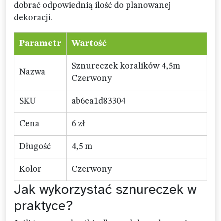
dobrać odpowiednią ilość do planowanej
dekoracji.
Parametr
Wartość
Sznureczek koralików 4,5m
Nazwa
Czerwony
SKU
ab6ea1d83304
Cena
6 zł
Długość
4,5 m
Kolor
Czerwony
Jak wykorzystać sznureczek w
praktyce?