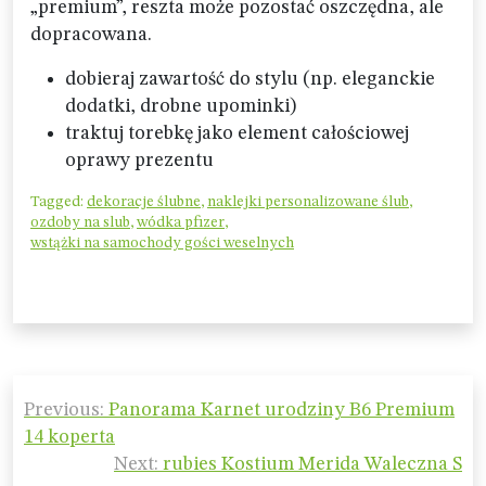
„premium”, reszta może pozostać oszczędna, ale
dopracowana.
dobieraj zawartość do stylu (np. eleganckie
dodatki, drobne upominki)
traktuj torebkę jako element całościowej
oprawy prezentu
Tagged:
dekoracje ślubne
,
naklejki personalizowane ślub
,
ozdoby na slub
,
wódka pfizer
,
wstążki na samochody gości weselnych
Nawigacja
Previous:
Panorama Karnet urodziny B6 Premium
wpisu
14 koperta
Next:
rubies Kostium Merida Waleczna S