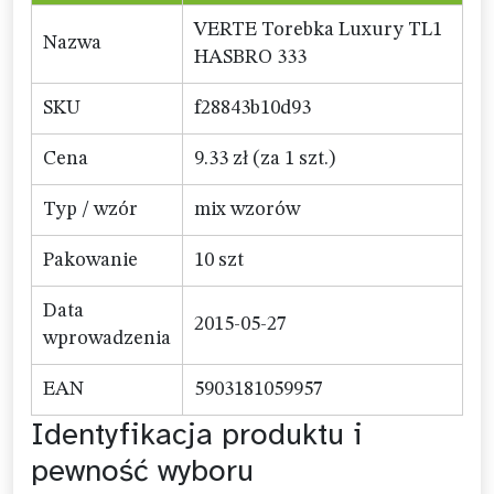
VERTE Torebka Luxury TL1
Nazwa
HASBRO 333
SKU
f28843b10d93
Cena
9.33 zł (za 1 szt.)
Typ / wzór
mix wzorów
Pakowanie
10 szt
Data
2015-05-27
wprowadzenia
EAN
5903181059957
Identyfikacja produktu i
pewność wyboru