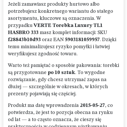
Jeżeli zamawiasz produkty hurtowo albo
potrzebujesz konkretnego wariantu do stałego
asortymentu, kluczowe są oznaczenia. W
przypadku
VERTE Torebka Luxury TL1
HASBRO 333
masz komplet informacji: SKU
f28843b10d93
oraz EAN
5903181059957
. Dzięki
temu minimalizujesz ryzyko pomyłki i łatwiej
weryfikujesz zgodność towaru.
Warto też pamiętać o sposobie pakowania: torebki
są przygotowane
po 10 sztuk
. To wygodne
rozwiązanie, gdy chcesz utrzymać zapas na
dłużej — szczególnie w okresach, w których
prezenty pojawiają się częściej.
Produkt ma datę wprowadzenia
2015-05-27
, co
potwierdza, że jest to pozycja obecna na rynku
od lat — a to często oznacza, że cieszy się
praktycznością w codziennym użytkowaniu.