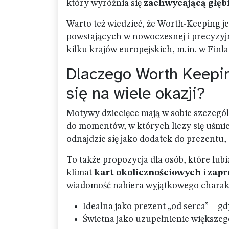
który wyróżnia się
zachwycającą głęb
Warto też wiedzieć, że Worth-Keeping 
powstających w nowoczesnej i precyzyjn
kilku krajów europejskich, m.in. w Finla
Dlaczego Worth Keepin
się na wiele okazji?
Motywy dziecięce mają w sobie szczególn
do momentów, w których liczy się uśmi
odnajdzie się jako dodatek do prezentu
To także propozycja dla osób, które lubi
klimat
kart okolicznościowych
i
zapr
wiadomość nabiera wyjątkowego charak
Idealna jako prezent „od serca” – gdy 
Świetna jako uzupełnienie większe