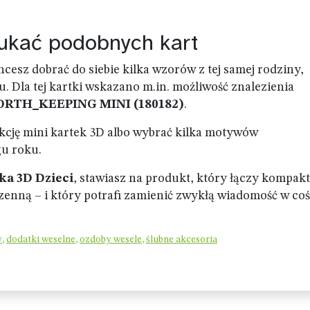
zukać podobnych kart
hcesz dobrać do siebie kilka wzorów z tej samej rodziny,
 Dla tej kartki wskazano m.in. możliwość znalezienia
RTH_KEEPING MINI (180182)
.
kcję mini kartek 3D albo wybrać kilka motywów
u roku.
ka 3D Dzieci
, stawiasz na produkt, który łączy kompak
zenną – i który potrafi zamienić zwykłą wiadomość w coś
y
,
dodatki weselne
,
ozdoby wesele
,
ślubne akcesoria