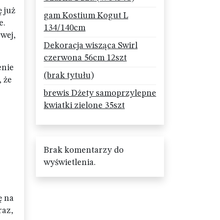
 już
gam Kostium Kogut L
e.
134/140cm
wej,
Dekoracja wisząca Swirl
czerwona 56cm 12szt
enie
(brak tytułu)
, że
brewis Dżety samoprzylepne
kwiatki zielone 35szt
Brak komentarzy do
wyświetlenia.
ę na
raz,