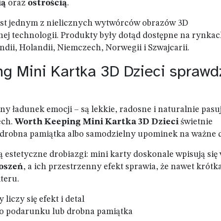
ią
oraz
ostrością
.
jest jednym z nielicznych wytwórców obrazów 3D
ej technologii. Produkty były dotąd dostępne na rynka
ndii, Holandii, Niemczech, Norwegii i Szwajcarii.
g Mini Kartka 3D Dzieci sprawd
y ładunek emocji – są lekkie, radosne i naturalnie pasu
ech.
Worth Keeping Mini Kartka 3D Dzieci
świetnie
, drobna pamiątka albo samodzielny upominek na ważne d
ą estetyczne drobiazgi: mini karty doskonale wpisują się
oszeń
, a ich przestrzenny efekt sprawia, że nawet krótk
teru.
liczy się efekt i detal
go podarunku lub drobna pamiątka