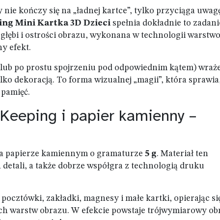
nie kończy się na „ładnej kartce”, tylko przyciąga uwagę
ng Mini Kartka 3D Dzieci
spełnia dokładnie to zadani
głębi i ostrości obrazu, wykonana w technologii warstwo
y efekt.
(lub po prostu spojrzeniu pod odpowiednim kątem) wraż
ylko dekoracją. To forma wizualnej „magii”, która sprawia
 pamięć.
Keeping i papier kamienny –
a papierze kamiennym o gramaturze
5 g
. Materiał ten
detali, a także dobrze współgra z technologią druku
ocztówki, zakładki, magnesy i małe kartki, opierając si
ch warstw obrazu. W efekcie powstaje trójwymiarowy ob