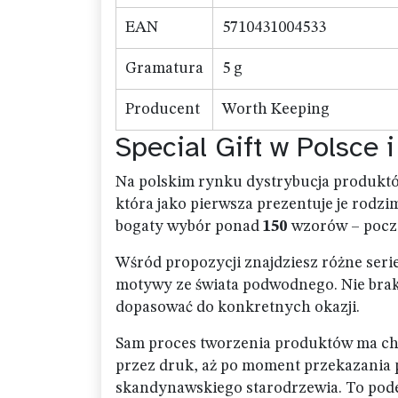
EAN
5710431004533
Gramatura
5 g
Producent
Worth Keeping
Special Gift w Polsce 
Na polskim rynku dystrybucja produktó
która jako pierwsza prezentuje je rodzi
bogaty wybór ponad
150
wzorów – poczt
Wśród propozycji znajdziesz różne seri
motywy ze świata podwodnego. Nie bra
dopasować do konkretnych okazji.
Sam proces tworzenia produktów ma cha
przez druk, aż po moment przekazania p
skandynawskiego starodrzewia. To podejś