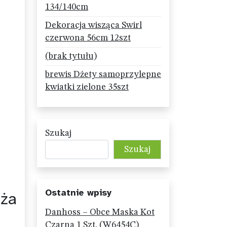
134/140cm
Dekoracja wisząca Swirl
czerwona 56cm 12szt
(brak tytułu)
brewis Dżety samoprzylepne
kwiatki zielone 35szt
Szukaj
Szukaj
Ostatnie wpisy
uża
Danhoss – Obce Maska Kot
Czarna 1 Szt. (W6454C)