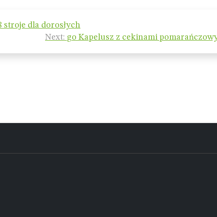
 stroje dla dorosłych
Next:
go Kapelusz z cekinami pomarańczowy