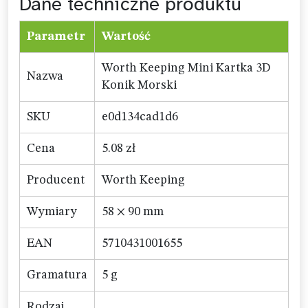
Dane techniczne produktu
Parametr
Wartość
Worth Keeping Mini Kartka 3D
Nazwa
Konik Morski
SKU
e0d134cad1d6
Cena
5.08 zł
Producent
Worth Keeping
Wymiary
58 × 90 mm
EAN
5710431001655
Gramatura
5 g
Rodzaj