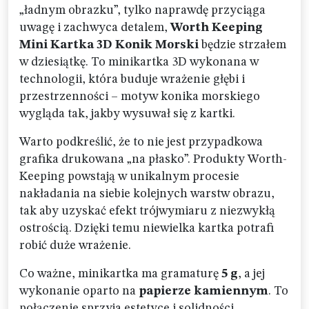
„ładnym obrazku”, tylko naprawdę przyciąga
uwagę i zachwyca detalem,
Worth Keeping
Mini Kartka 3D Konik Morski
będzie strzałem
w dziesiątkę. To minikartka 3D wykonana w
technologii, która buduje wrażenie głębi i
przestrzenności – motyw konika morskiego
wygląda tak, jakby wysuwał się z kartki.
Warto podkreślić, że to nie jest przypadkowa
grafika drukowana „na płasko”. Produkty Worth-
Keeping powstają w unikalnym procesie
nakładania na siebie kolejnych warstw obrazu,
tak aby uzyskać efekt trójwymiaru z niezwykłą
ostrością. Dzięki temu niewielka kartka potrafi
robić duże wrażenie.
Co ważne, minikartka ma gramaturę
5 g
, a jej
wykonanie oparto na
papierze kamiennym
. To
połączenie sprzyja estetyce i solidności,