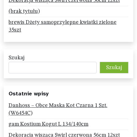
Dekoracja wisząca Swirl czerwona 56cm 12szt
(brak tytułu)
brewis Dżety samoprzylepne kwiatki zielone
35szt
Szukaj
Szukaj
Ostatnie wpisy
Danhoss – Obce Maska Kot Czarna 1 Szt.
(W6454C)
gam Kostium Kogut L 134/140cm
Dekoracja wisząca Swirl czerwona 56cm 12szt