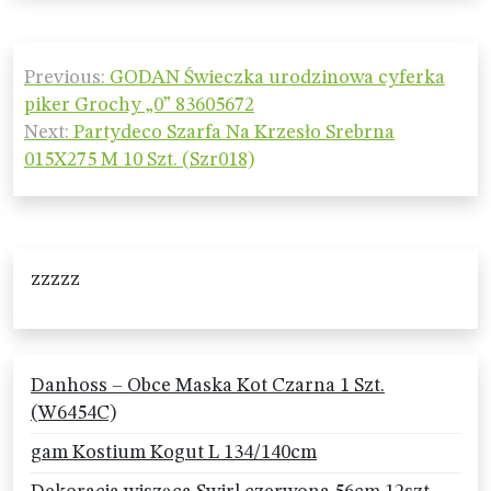
Nawigacja
Previous:
GODAN Świeczka urodzinowa cyferka
wpisu
piker Grochy „0” 83605672
Next:
Partydeco Szarfa Na Krzesło Srebrna
015X275 M 10 Szt. (Szr018)
zzzzz
Danhoss – Obce Maska Kot Czarna 1 Szt.
(W6454C)
gam Kostium Kogut L 134/140cm