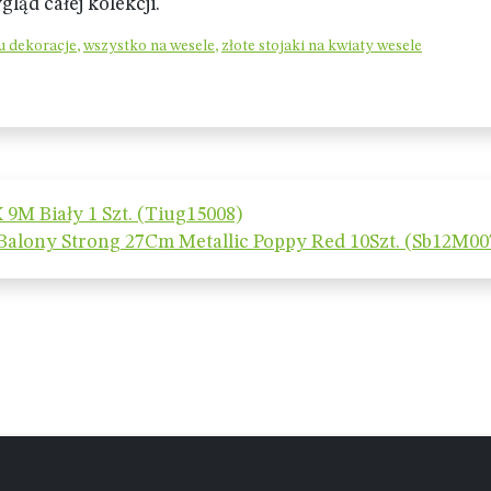
ąd całej kolekcji.
u dekoracje
,
wszystko na wesele
,
złote stojaki na kwiaty wesele
 9M Biały 1 Szt. (Tiug15008)
Balony Strong 27Cm Metallic Poppy Red 10Szt. (Sb12M00