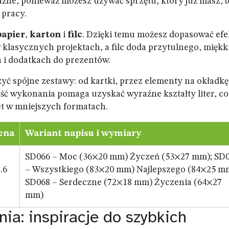
ażne, ponieważ możesz używać sprzętu, który już masz, 
 pracy.
papier
,
karton
i
filc
. Dzięki temu możesz dopasować efe
 w klasycznych projektach, a filc doda przytulnego, mięk
 i dodatkach do prezentów.
yć spójne zestawy: od kartki, przez elementy na okładkę
ść wykonania pomaga uzyskać wyraźne kształty liter, co
et w mniejszych formatach.
ena
Wariant napisu i wymiary
SD066 – Moc (36×20 mm) Życzeń (53×27 mm); SD
.6
– Wszystkiego (83×20 mm) Najlepszego (84×25 m
SD068 – Serdeczne (72×18 mm) Życzenia (64×27
mm)
ia: inspiracje do szybkich