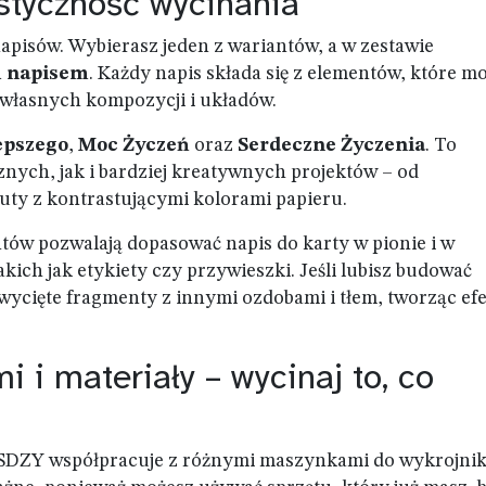
astyczność wycinania
apisów. Wybierasz jeden z wariantów, a w zestawie
m napisem
. Każdy napis składa się z elementów, które m
 własnych kompozycji i układów.
epszego
,
Moc Życzeń
oraz
Serdeczne Życzenia
. To
nych, jak i bardziej kreatywnych projektów – od
uty z kontrastującymi kolorami papieru.
w pozwalają dopasować napis do karty w pionie i w
kich jak etykiety czy przywieszki. Jeśli lubisz budować
ycięte fragmenty z innymi ozdobami i tłem, tworząc ef
i materiały – wycinaj to, co
a SDZY współpracuje z różnymi maszynkami do wykrojni