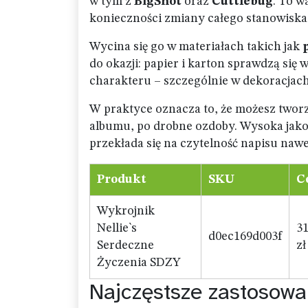
w tym z
BigShot
oraz
Cuttlebug
. To w
konieczności zmiany całego stanowiska
Wycina się go w materiałach takich jak
do okazji: papier i karton sprawdzą się
charakteru – szczególnie w dekoracjach
W praktyce oznacza to, że możesz tworz
albumu, po drobne ozdoby. Wysoka jako
przekłada się na czytelność napisu naw
Produkt
SKU
C
Wykrojnik
Nellie`s
31
d0ec169d003f
Serdeczne
zł
Życzenia SDZY
Najczęstsze zastosowan