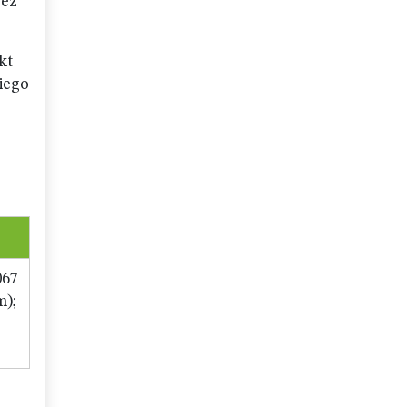
bez
kt
kiego
067
m);