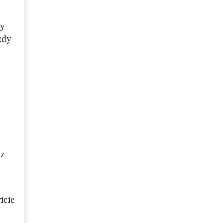
zy
żdy
 z
icie