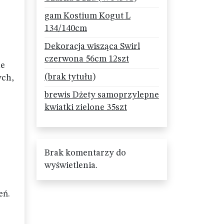
gam Kostium Kogut L
134/140cm
Dekoracja wisząca Swirl
czerwona 56cm 12szt
ne
(brak tytułu)
ych,
brewis Dżety samoprzylepne
kwiatki zielone 35szt
Brak komentarzy do
wyświetlenia.
eń.