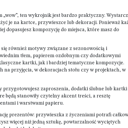
tem „wow”, ten wykrojnik jest bardzo praktyczny. Wystarc
żyć je na kartce, przywieszce lub dekoracji. Ponieważ ka
iej dopasujesz kompozycję do miejsca, które masz do
ą się również motywy związane z sezonowością i
powiednim tłem, papierem ozdobnym czy dodatkowymi
asyczne kartki, jak i bardziej tematyczne kompozycje.
h na przyjęcia, w dekoracjach stołu czy w projektach, w
 przygotowujesz zaproszenia, dodatki ślubne lub kartki
e będą stanowiły czytelny akcent treści, a resztę
entami i warstwami papieru.
cję prezentów: przywieszka z życzeniami potrafi całkow
sz więcej niż jedną sztukę, powtarzalność wyciętych