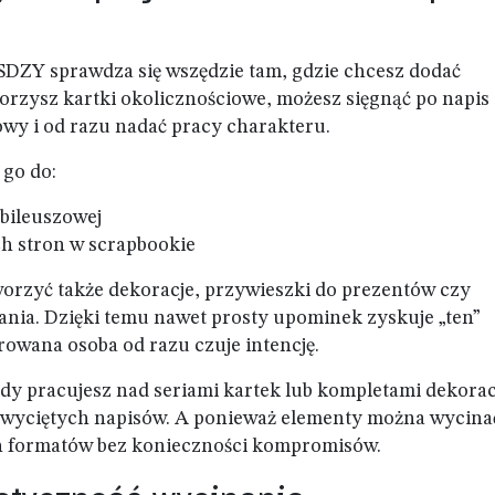
SDZY sprawdza się wszędzie tam, gdzie chcesz dodać
worzysz kartki okolicznościowe, możesz sięgnąć po napis
wy i od razu nadać pracy charakteru.
 go do:
ubileuszowej
h stron w scrapbookie
worzyć także dekoracje, przywieszki do prezentów czy
nia. Dzięki temu nawet prosty upominek zyskuje „ten”
rowana osoba od razu czuje intencję.
gdy pracujesz nad seriami kartek lub kompletami dekorac
ka wyciętych napisów. A ponieważ elementy można wycina
ch formatów bez konieczności kompromisów.