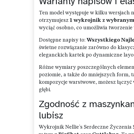
Warianty napisów i el
Ten model występuje w kilku wersjach n
otrzymujesz
1 wykrojnik z wybrany
wyciąć osobno, co umożliwia tworzenie
Dostępne napisy to:
Wszystkiego Najl
świetne rozwiązanie zarówno do klasycz
eleganckich kartek po dynamiczne layo
Różne wymiary poszczególnych elementó
poziomie, a także do mniejszych form, ta
kompozycje warstwowe, możesz łączyć w
głębi.
Zgodność z maszynkami 
lubisz
Wykrojnik Nellie`s Serdeczne Życzeni