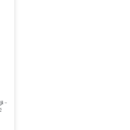
ji –
ć