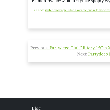
elementów pozwala utrzymać spójny wygl
Tagged:
ślub dekoracje
,
slub i wesele
,
wesele w dom
Nawigacja
Previous:
Partydeco Tiul Glittery 15Cm X
wpisu
Next:
Partydeco 
Blog