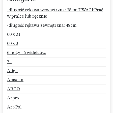
-długość rękawa wewnętrzna: 38cm.UWAGI:Prać
w pralce lub ręcznie
-długość rękawa zewnętrzna: 48cm
00 x 21
00 x 3
6 noży i 6 widelców.
7 l
Aliga
Amscan
ARGO
Arpex
Art-Pol