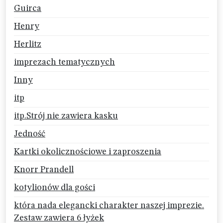
Guirca
Henry
Herlitz
imprezach tematycznych
Inny
itp
itp.Strój nie zawiera kasku
Jedność
Kartki okolicznościowe i zaproszenia
Knorr Prandell
kotylionów dla gości
która nada elegancki charakter naszej imprezie.
Zestaw zawiera 6 łyżek