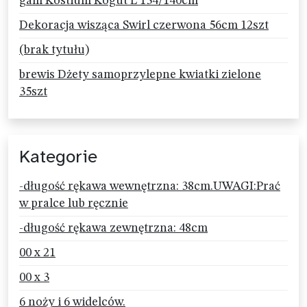
gam Kostium Kogut L 134/140cm
Dekoracja wisząca Swirl czerwona 56cm 12szt
(brak tytułu)
brewis Dżety samoprzylepne kwiatki zielone
35szt
Kategorie
-długość rękawa wewnętrzna: 38cm.UWAGI:Prać
w pralce lub ręcznie
-długość rękawa zewnętrzna: 48cm
00 x 21
00 x 3
6 noży i 6 widelców.