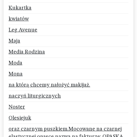
Kukartka
kwiatów
Leg Avenue
Maja
Media Rodzina
Moda
Mona
na którą chcemy nałożyć makijaż.
naczyń liturgicznych
Noster
Olesiejuk
oraz czarnym puszkiem.Mocowane na czarnej
elastycznej opasce.nazwa na fakturze: OPASKA