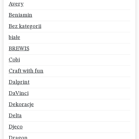
Avery
Beniamin
Bez kategorii
białe
BREWIS
Cobi
Craft with fun
Dalprint
DaVinci
Dekoracje
Delta
Djeco
Dragon