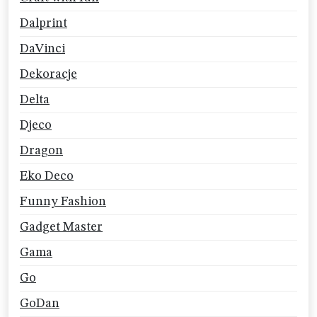
Dalprint
DaVinci
Dekoracje
Delta
Djeco
Dragon
Eko Deco
Funny Fashion
Gadget Master
Gama
Go
GoDan