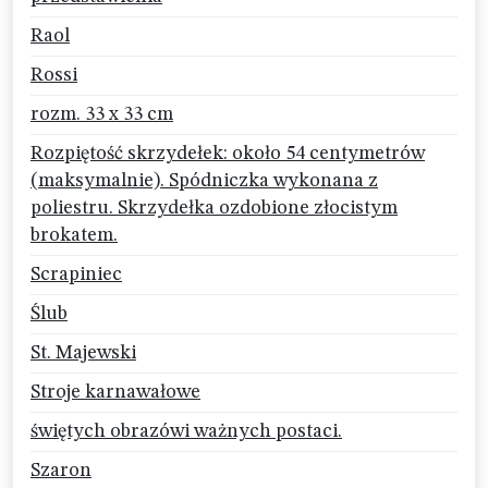
Raol
Rossi
rozm. 33 x 33 cm
Rozpiętość skrzydełek: około 54 centymetrów
(maksymalnie). Spódniczka wykonana z
poliestru. Skrzydełka ozdobione złocistym
brokatem.
Scrapiniec
Ślub
St. Majewski
Stroje karnawałowe
świętych obrazówi ważnych postaci.
Szaron