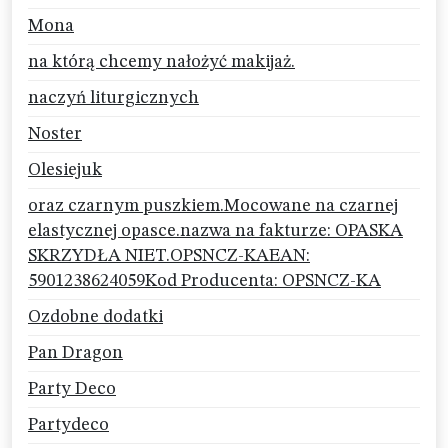
Mona
na którą chcemy nałożyć makijaż.
naczyń liturgicznych
Noster
Olesiejuk
oraz czarnym puszkiem.Mocowane na czarnej
elastycznej opasce.nazwa na fakturze: OPASKA
SKRZYDŁA NIET.OPSNCZ-KAEAN:
5901238624059Kod Producenta: OPSNCZ-KA
Ozdobne dodatki
Pan Dragon
Party Deco
Partydeco