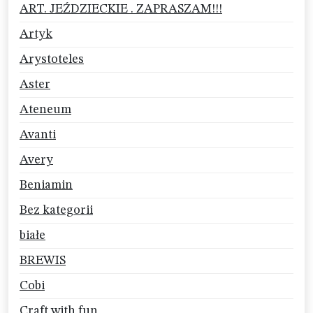
ART. JEŹDZIECKIE . ZAPRASZAM!!!
Artyk
Arystoteles
Aster
Ateneum
Avanti
Avery
Beniamin
Bez kategorii
białe
BREWIS
Cobi
Craft with fun