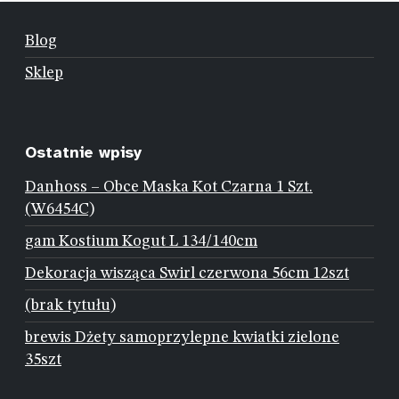
Blog
Sklep
Ostatnie wpisy
Danhoss – Obce Maska Kot Czarna 1 Szt.
(W6454C)
gam Kostium Kogut L 134/140cm
Dekoracja wisząca Swirl czerwona 56cm 12szt
(brak tytułu)
brewis Dżety samoprzylepne kwiatki zielone
35szt