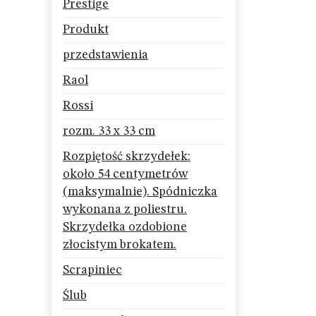
Prestige
Produkt
przedstawienia
Raol
Rossi
rozm. 33 x 33 cm
Rozpiętość skrzydełek:
około 54 centymetrów
(maksymalnie). Spódniczka
wykonana z poliestru.
Skrzydełka ozdobione
złocistym brokatem.
Scrapiniec
Ślub