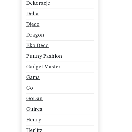
Dekoracje
Delta
Djeco
Dragon
Eko Deco
Funny Fashion
Gadget Master
Gama
Go
GoDan
Guirca
Henry
Herlitz