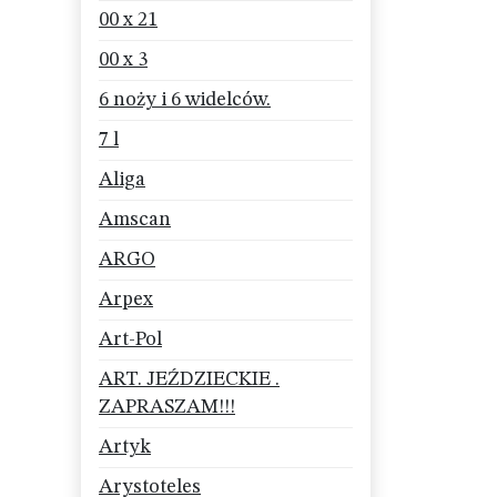
00 x 21
00 x 3
6 noży i 6 widelców.
7 l
Aliga
Amscan
ARGO
Arpex
Art-Pol
ART. JEŹDZIECKIE .
ZAPRASZAM!!!
Artyk
Arystoteles