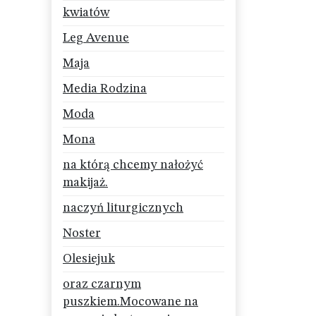
kwiatów
Leg Avenue
Maja
Media Rodzina
Moda
Mona
na którą chcemy nałożyć
makijaż.
naczyń liturgicznych
Noster
Olesiejuk
oraz czarnym
puszkiem.Mocowane na