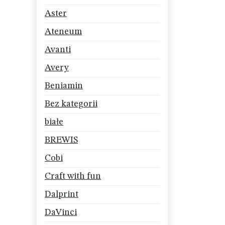
Aster
Ateneum
Avanti
Avery
Beniamin
Bez kategorii
białe
BREWIS
Cobi
Craft with fun
Dalprint
DaVinci