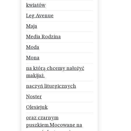
kwiatów
Leg Avenue
Maja
Media Rodzina
Moda
Mona
na którą chcemy nałożyć
makijaż.
naczyń liturgicznych
Noster
Olesiejuk
oraz czarnym
puszkiem.Mocowane na