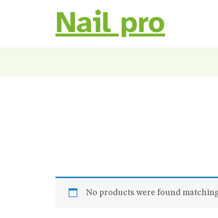
Nail pro
Skip
to
content
No products were found matching 