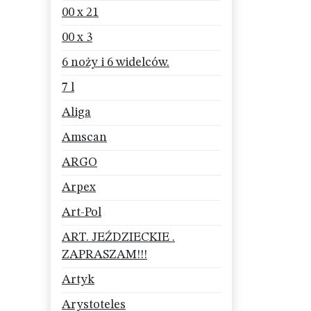
00 x 21
00 x 3
6 noży i 6 widelców.
7 l
Aliga
Amscan
ARGO
Arpex
Art-Pol
ART. JEŹDZIECKIE .
ZAPRASZAM!!!
Artyk
Arystoteles