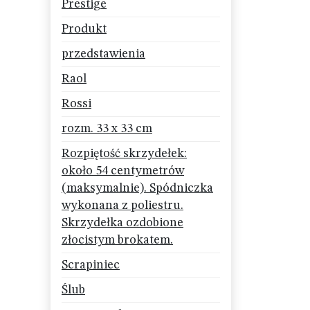
Prestige
Produkt
przedstawienia
Raol
Rossi
rozm. 33 x 33 cm
Rozpiętość skrzydełek:
około 54 centymetrów
(maksymalnie). Spódniczka
wykonana z poliestru.
Skrzydełka ozdobione
złocistym brokatem.
Scrapiniec
Ślub