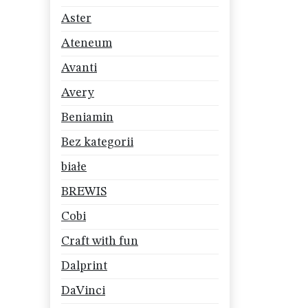
Aster
Ateneum
Avanti
Avery
Beniamin
Bez kategorii
białe
BREWIS
Cobi
Craft with fun
Dalprint
DaVinci