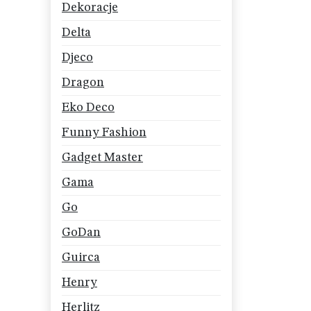
Dekoracje
Delta
Djeco
Dragon
Eko Deco
Funny Fashion
Gadget Master
Gama
Go
GoDan
Guirca
Henry
Herlitz